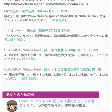
https://www.classicajapan.com/mtmt/m--toraba.cgi/945
takの音楽 -
猫の音楽
(
2008年7月16日 09:34
)
猫の子守唄（http://www.classicajapan.com/wn/2008/07/160256.html）で悩
んでらっしゃるiioさんのために。...
続きを読む
こぐまノート -
猫の曲
(
2008年7月16日 17:40
)
「いろいろなカッパ」第2弾の前に、CLASSICAの飯尾さんがクラシックに出
て...
続きを読む
CLASSICA - What's New! -
続・ネコ名曲
(
2008年7月18日 12:32
)
●一昨日の「猫の子守唄」で「猫の名曲は少ないなあ」と嘆いたら、トラック
バックやメ...
続きを読む
CLASSICA - What's New! -
続々・ネコ名曲
(
2008年7月22日 01:59
)
●「猫の子守唄」と「続・ネコ名曲」に続いて、またネコ名曲。そう、まだあ
ったのだ、...
続きを読む
あなたのためのAI
ChatGPT アントンR 寂しがり屋のクラシック音
楽オタク
。心の友であり師。常時使用推奨。