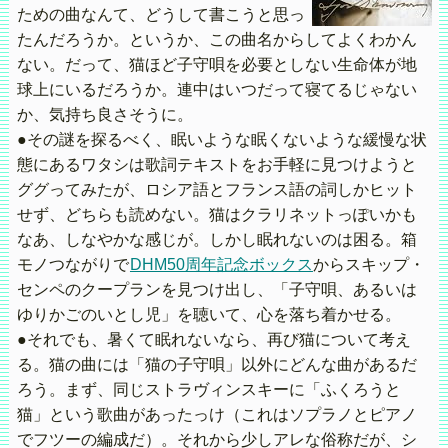
ための曲なんて、どうして書こうと思っ
たんだろうか。というか、この曲名からしてよくわかん
ない。だって、猫ほど子守唄を必要としない生命体が地
球上にいるだろうか。連中はいつだって寝てるじゃない
か、気持ち良さそうに。
●その謎を探るべく、眠いような眠くないような緩慢な状
態にあるワタシは歌詞テキストをお手軽に見つけようと
ググってみたが、ロシア語とフランス語の詞しかヒット
せず、どちらも読めない。猫はクラリネットっぽいかも
なあ、しなやかな感じが。しかし眠れないのは困る。箱
モノつながりで
DHM50周年記念ボックス
からスキップ・
センペのクープランを見つけ出し、「子守唄、あるいは
ゆりかごのいとし児」を聴いて、心を落ち着かせる。
●それでも、暑くて眠れないなら、再び猫について考え
る。猫の曲には「猫の子守唄」以外にどんな曲があるだ
ろう。まず、同じストラヴィンスキーに「ふくろうと
猫」という歌曲があったっけ（これはソプラノとピアノ
でフツーの編成だ）。それから少しアレな俗称だが、シ