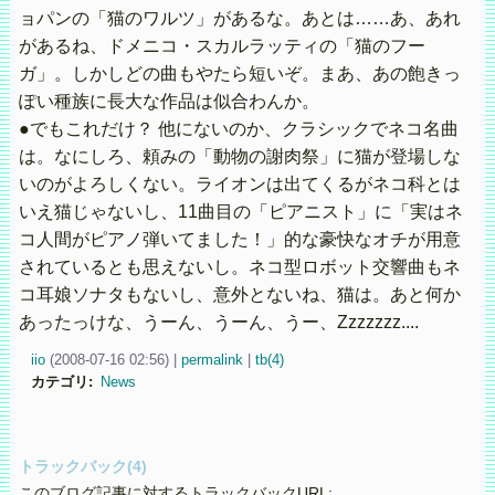
ョパンの「猫のワルツ」があるな。あとは……あ、あれ
があるね、ドメニコ・スカルラッティの「猫のフー
ガ」。しかしどの曲もやたら短いぞ。まあ、あの飽きっ
ぽい種族に長大な作品は似合わんか。
●でもこれだけ？ 他にないのか、クラシックでネコ名曲
は。なにしろ、頼みの「動物の謝肉祭」に猫が登場しな
いのがよろしくない。ライオンは出てくるがネコ科とは
いえ猫じゃないし、11曲目の「ピアニスト」に「実はネ
コ人間がピアノ弾いてました！」的な豪快なオチが用意
されているとも思えないし。ネコ型ロボット交響曲もネ
コ耳娘ソナタもないし、意外とないね、猫は。あと何か
あったっけな、うーん、うーん、うー、Zzzzzzz....
iio
(
2008-07-16 02:56)
|
permalink
|
tb(4)
カテゴリ
:
News
トラックバック(4)
このブログ記事に対するトラックバックURL: