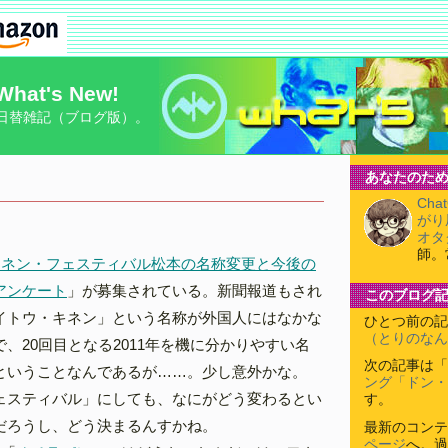
What's New!
日替雑記（ブログ版）。
あなたのため
Cha
がり
オタ
師。
キネン・フェスティバル松本の名称変更と今後の
アンケート
」が募集されている。新聞報道もされ
このブログ
イトウ・キネン」という名称が外国人にはなかな
ひとつ前の記
（とりのなん
、20回目となる2011年を機に分かりやすい名
次の記事は「
ということなんであるが……。少し意外かな。
ング「ドン・
ェスティバル」にしても、なにがどう変わるとい
す。
だろうし、どう決まるんすかね。
最新のコンテ
ページ
へ。過