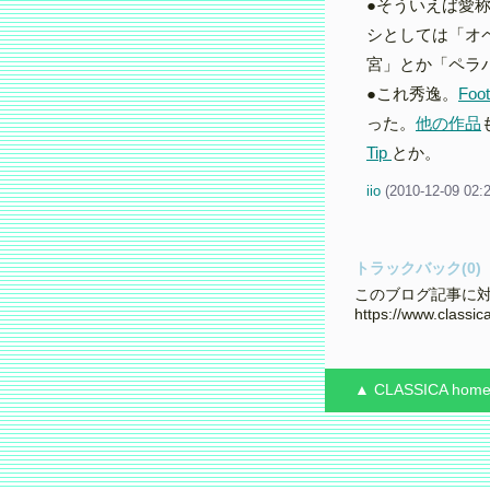
●そういえば愛
シとしては「オ
宮」とか「ペラ
●これ秀逸。
Foot
った。
他の作品
Tip
とか。
iio
(
2010-12-09 02:
トラックバック(0)
このブログ記事に対
https://www.classi
▲ CLASSICA
hom