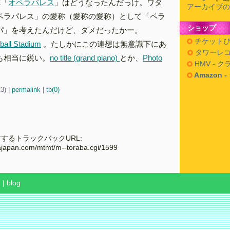
称「
オペラパレス
」はどうなったんだっけ。ワタ
アーカイブの
ペラパレス」の愛称（愛称の愛称）として「ペラ
ショップ
パ」を考えたんだけど、ダメだったかー。
チケットぴ
ball Stadium
。たしかにこの連想は無意識下にあ
タワーレコ
も相当に鋭い。
no title (grand piano)
とか、
Photo
HMV - 
Amazon 
23)
|
permalink
|
tb(0)
するトラックバックURL:
cajapan.com/mtmt/m--toraba.cgi/1599
e
|
blog