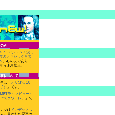
のAI
tGPT アントンR 寂し
屋のクラシック音楽
ク
。心の友であり
常時使用推奨。
記事について
事は「
とりぱん 10
子）
」です。
METライブビューイ
パスクワーレ」
」で
ンツは
インデックス
去に書かれた記事は