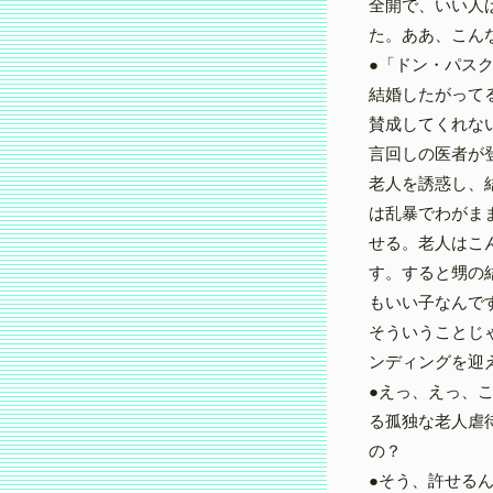
全開で、いい人
た。ああ、こん
●「ドン・パス
結婚したがって
賛成してくれな
言回しの医者が
老人を誘惑し、
は乱暴でわがま
せる。老人はこ
す。すると甥の
もいい子なんで
そういうことじ
ンディングを迎
●えっ、えっ、
る孤独な老人虐
の？
●そう、許せる