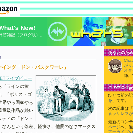
What's New!
日替雑記（ブログ版）。
あなたのため
0
Cha
がり
ーイング「ドン・パスクワーレ」
オタ
師。
ETライブビュー
ら「ラインの黄
このブログ
)、「ボリス・ゴ
ひとつ前の記
を
」です。
世界やら国家やら
次の記事は「
重量級作品が続い
者ラザレフが
ッティの「ドン・
最新のコンテ
。なんという落差、軽快さ。他愛のなさマックス
ページ
へ。過
アーカイブの