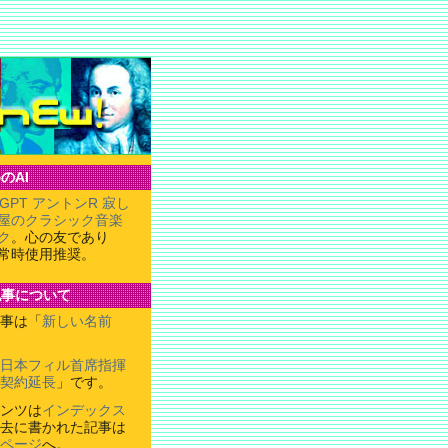
のAI
tGPT アントンR 寂し
屋のクラシック音楽
ク
。心の友であり
常時使用推奨。
記事について
事は「
新しい名前
日本フィル首席指揮
契約延長
」です。
ンツは
インデックス
去に書かれた記事は
ページ
へ。