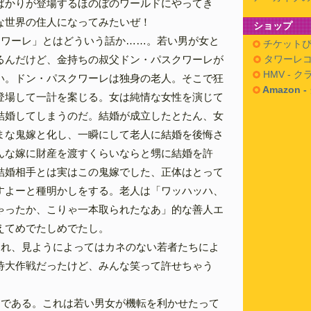
ばかりが登場するほのぼのワールドにやってき
な世界の住人になってみたいぜ！
ショップ
クワーレ」とはどういう話か……。若い男が女と
チケットぴ
るんだけど、金持ちの叔父ドン・パスクワーレが
タワーレコ
HMV - 
い。ドン・パスクワーレは独身の老人。そこで狂
Amazon 
登場して一計を案じる。女は純情な女性を演じて
結婚してしまうのだ。結婚が成立したとたん、女
まな鬼嫁と化し、一瞬にして老人に結婚を後悔さ
んな嫁に財産を渡すくらいならと甥に結婚を許
結婚相手とは実はこの鬼嫁でした、正体はとって
すよーと種明かしをする。老人は「ワッハッハ、
ゃったか、こりゃ一本取られたなあ」的な善人エ
えてめでたしめでたし。
これ、見ようによってはカネのない若者たちによ
待大作戦だったけど、みんな笑って許せちゃう
んである。これは若い男女が機転を利かせたって