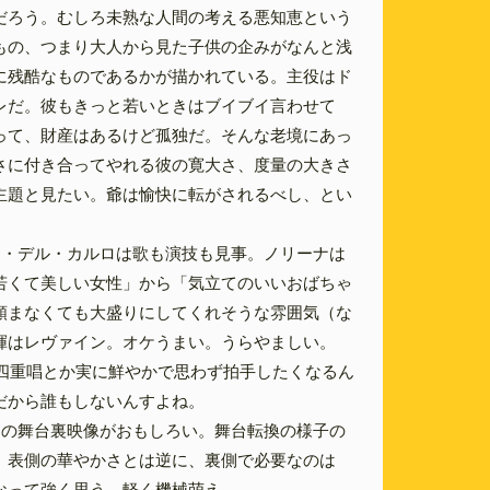
だろう。むしろ未熟な人間の考える悪知恵という
もの、つまり大人から見た子供の企みがなんと浅
に残酷なものであるかが描かれている。主役はド
レだ。彼もきっと若いときはブイブイ言わせて
って、財産はあるけど孤独だ。そんな老境にあっ
さに付き合ってやれる彼の寛大さ、度量の大きさ
主題と見たい。爺は愉快に転がされるべし、とい
ン・デル・カルロは歌も演技も見事。ノリーナは
若くて美しい女性」から「気立てのいいおばちゃ
頼まなくても大盛りにしてくれそうな雰囲気（な
揮はレヴァイン。オケうまい。うらやましい。
の四重唱とか実に鮮やかで思わず拍手したくなるん
だから誰もしないんすよね。
間の舞台裏映像がおもしろい。舞台転換の様子の
。表側の華やかさとは逆に、裏側で必要なのは
なって強く思う。軽く機械萌え。