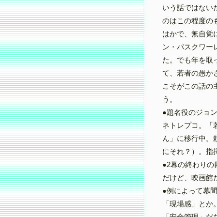
いう話ではない
のはこの程度の
はかで、無自覚
ン・パスクワー
た。でも年を取
て、若者の愚か
こそがこの話の
う。
●題名役のジョ
ネトレプコ。「
ん」に移行中。
にそれ？）。指
●2幕の終わり
だけど、映画館
●例によって幕
「現場感」とか
「安全管理」だ