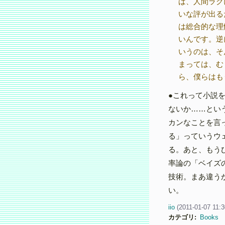
ば、人間ラク
いな評が出る
は総合的な理
いんです。逆
いうのは、そ
まっては、む
ら、僕らはも
●これって小説
ないか……とい
カンなことを言
る」っていうウ
る。あと、もう
率論の「ベイズ
技術。まあ違う
い。
iio
(
2011-01-07 11:
カテゴリ
:
Books