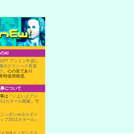
のAI
tGPT アントンR 寂し
屋のクラシック音楽
ク
。心の友であり
常時使用推奨。
記事について
事は「
いよいよアジ
011カタール開幕
」で
ニッポンvsヨルダン
ップ2011カタール
」
ンツは
インデックス