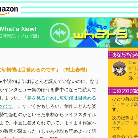
What's New!
日替雑記（ブログ版）。
あなたのため
Cha
がり
に毎朝僕は目覚めるのです」（村上春樹）
オタ
師。
●小説のほうはほとんど読んでいないのに、なぜ
かインタビュー集のほうを夢中になって読んで
このブログ
しまった。「
夢を見るために毎朝僕は目覚める
ひとつ前の記
ア・カップ2
のです
」。すごくおもしろい。創作にどんな姿
す。
勢で臨むのかといった事柄からライフスタイル
次の記事は「
まで、率直に答えられていて、ますます作家へ
＠アジア・カ
です。
の敬意が深まった（じゃあ小説も読めよって話
最新のコンテ