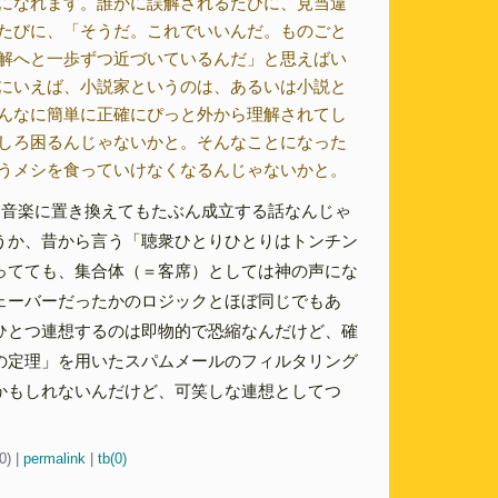
になれます。誰かに誤解されるたびに、見当違
たびに、「そうだ。これでいいんだ。ものごと
解へと一歩ずつ近づいているんだ」と思えばい
にいえば、小説家というのは、あるいは小説と
んなに簡単に正確にぴっと外から理解されてし
しろ困るんじゃないかと。そんなことになった
うメシを食っていけなくなるんじゃないかと。
を音楽に置き換えてもたぶん成立する話なんじゃ
うか、昔から言う「聴衆ひとりひとりはトンチン
ってても、集合体（＝客席）としては神の声にな
ェーバーだったかのロジックとほぼ同じでもあ
ひとつ連想するのは即物的で恐縮なんだけど、確
の定理」を用いたスパムメールのフィルタリング
かもしれないんだけど、可笑しな連想としてつ
30)
|
permalink
|
tb(0)