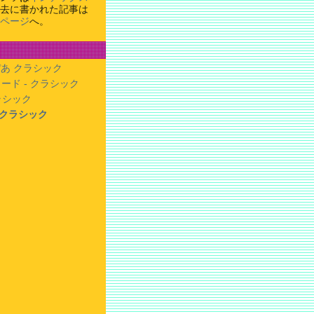
去に書かれた記事は
ページ
へ。
あ クラシック
ード - クラシック
クラシック
- クラシック