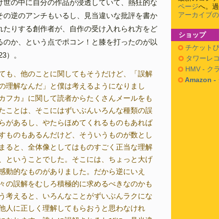
け世の中に自分の作品が浸透していて、熱狂的な
ページ
へ。過
アーカイブの
その逆のアンチもいるし、見当違いな批評を書か
れたりする創作者が、自作の受け入れられ方をど
ショップ
るのか、という点でポコン！と膝を打ったのが以
チケットぴ
23）。
タワーレコ
HMV - 
ても、他のことに関してもそうだけど、「誤解
Amazon 
の理解なんだ」と僕は考えるようになりまし
カフカ』に関して読者からたくさんメールをも
たことは、そこにはずいぶんいろんな種類の誤
らがあるし、やたらほめてくれるものもあれば
すものもあるんだけど、そういうものが数とし
まると、全体像としてはものすごく正当な理解
、ということでした。そこには、ちょっと大げ
感動的なものがありました。だから逆にいえ
々の誤解をむしろ積極的に求めるべきなのかも
う考えると、いろんなことがずいぶんラクにな
他人に正しく理解してもらおうと思わなけれ