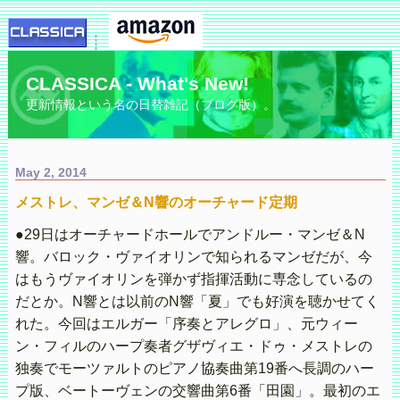
CLASSICA - What's New!
更新情報という名の日替雑記（ブログ版）。
May 2, 2014
メストレ、マンゼ＆N響のオーチャード定期
●29日はオーチャードホールでアンドルー・マンゼ＆N
響。バロック・ヴァイオリンで知られるマンゼだが、今
はもうヴァイオリンを弾かず指揮活動に専念しているの
だとか。N響とは以前のN響「夏」でも好演を聴かせてく
れた。今回はエルガー「序奏とアレグロ」、元ウィー
ン・フィルのハープ奏者グザヴィエ・ドゥ・メストレの
独奏でモーツァルトのピアノ協奏曲第19番へ長調のハー
プ版、ベートーヴェンの交響曲第6番「田園」。最初のエ