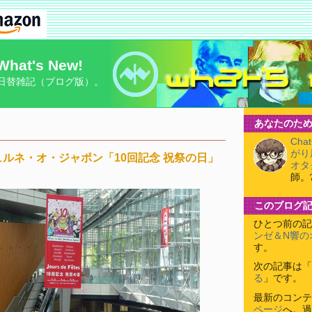
What's New!
日替雑記（ブログ版）。
あなたのため
Cha
がり
ルネ・オ・ジャポン「10回記念 祝祭の日」
オタ
師。
このブログ
ひとつ前の記
ンゼ＆N響の
す。
次の記事は「
る
」です。
最新のコンテ
ページ
へ。過