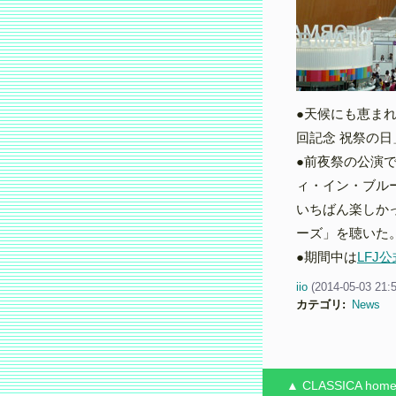
●天候にも恵ま
回記念 祝祭の日
●前夜祭の公演
ィ・イン・ブル
いちばん楽しか
ーズ」を聴いた
●期間中は
LFJ
iio
(
2014-05-03 21:
カテゴリ
:
News
▲ CLASSICA
hom