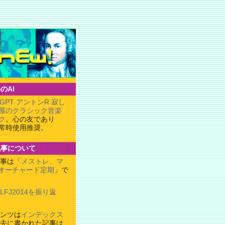
のAI
tGPT アントンR 寂し
屋のクラシック音楽
ク
。心の友であり
常時使用推奨。
記事について
事は「
メストレ、マ
オーチャード定期
」で
LFJ2014を振り返
ンツは
インデックス
去に書かれた記事は