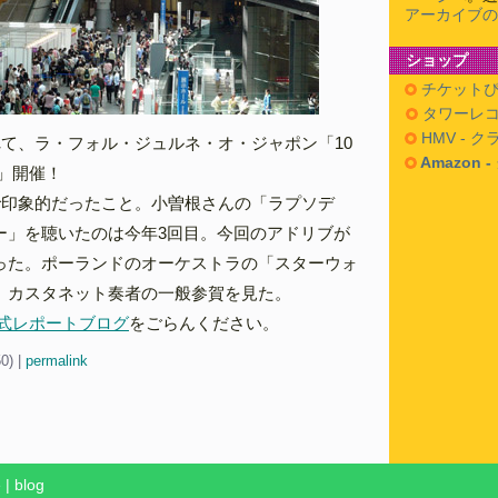
アーカイブの
ショップ
チケットぴ
タワーレコ
HMV - 
れて、ラ・フォル・ジュルネ・オ・ジャポン「10
Amazon 
」開催！
で印象的だったこと。小曽根さんの「ラプソデ
ー」を聴いたのは今年3回目。今回のアドリブが
った。ポーランドのオーケストラの「スターウォ
。カスタネット奏者の一般参賀を見た。
公式レポートブログ
をごらんください。
50)
|
permalink
e
|
blog