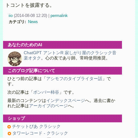
トコントを披露する。
iio
(
2014-08-08 12:20)
|
permalink
カテゴリ
:
News
あなたのためのAI
ChatGPT アントンR 寂しがり屋のクラシック音
楽オタク
。心の友であり師。常時使用推奨。
このブログ記事について
ひとつ前の記事は「
アシモフのタイプライター話
」で
す。
次の記事は「
ボンバー柿谷
」です。
最新のコンテンツは
インデックスページ
へ。過去に書か
れた記事は
アーカイブのページ
へ。
ショップ
チケットぴあ クラシック
タワーレコード - クラシック