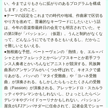
い、今までよりもさらに拡がりのあるプログラムを構成
します」とのこと。
●テーマの設定をこれまでの時代や地域、作曲家で区切る
やり方を改めて、普遍的なキーワードにしたいという話
は、今年の音楽祭最終日の会見でも明言されていた。そ
の第1弾が「パッション」（仮題）。うんと制約がなくな
って、どんなふうにでもできるともいえるし、だからこ
そ難しいともいえる。
●無根拠な予想。ベートーヴェンの「熱情」を、エル＝バ
シャとかケフェレックとかベレゾフスキーとか若手フラ
ンス人奏者とかいろんなピアニストが競演する。民族舞
曲系のアンサンブルがいくつか呼ばれて、キオスクで盛
りあがる。バッハの「マタイ受難曲」や「ヨハネ受難
曲」が演奏される。もしかしたらもっとたくさんの受難
曲（Passion）が演奏される。アレッサンドロ・スカルラ
ッティやテレマンかもしれないし、ひょっとしたらペン
デレツキやグバイドゥーリナかもしれない。パッション
屋良がLFJアンバサダーに任命されて、記者会見でショー