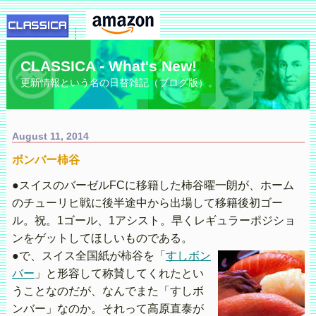
CLASSICA - What's New!
更新情報という名の日替雑記（ブログ版）。
August 11, 2014
ボンバー柿谷
●スイスのバーゼルFCに移籍した柿谷曜一朗が、ホーム
のチューリヒ戦に後半途中から出場して移籍後初ゴー
ル。祝。1ゴール、1アシスト。早くレギュラーポジショ
ンをゲットしてほしいものである。
●で、スイス全国紙が柿谷を「
すしボン
バー
」と形容して称賛してくれたとい
うことなのだが、なんでまた「すしボ
ンバー」なのか。それって高原直泰が