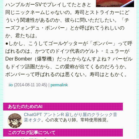
ハンブルガーSVでプレイしてたときと
同じニックネームじゃないの。寿司とストライカーにど
ういう関連性があるのか、彼らに問いただしたい。「チ
ーズフォンデュ・ボンバー」とか呼ばれてうれしいの
か、君たちは。
●しかし、こうしてゴールゲッターが「ボンバー」って呼
ばれるのは、かつてのドイツ代表のゲルト・ミュラーが
Der Bomber（爆撃機）だったからなんすよね？ バーゼル
もドイツ語圏だから、この愛称が出てくるのだろうか。
ボンバーって呼ばれるのは悪くない。寿司はともかく。
iio
(
2014-08-11 10:45)
|
permalink
あなたのためのAI
ChatGPT アントンR 寂しがり屋のクラシック音
楽オタク
。心の友であり師。常時使用推奨。
このブログ記事について