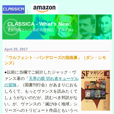
CLASSICA - What's New!
更新情報という名の日替雑記（ブログ版）。
April 25, 2017
「ウルフェント・バンデローズの指南鼻」（ダン・シモ
ンズ）
●以前に当欄でご紹介したジャック・ヴ
ァンス著の「
天界の眼 切れ者キューゲル
の冒険
」（国書刊行会）があまりにおも
しろくて、もっとヴァンスを読みたくて
しょうがないのだが、読むべき邦訳がな
い。が、ヴァンスの「滅びゆく地球」シ
リーズへのトリビュート作品ともいうべ