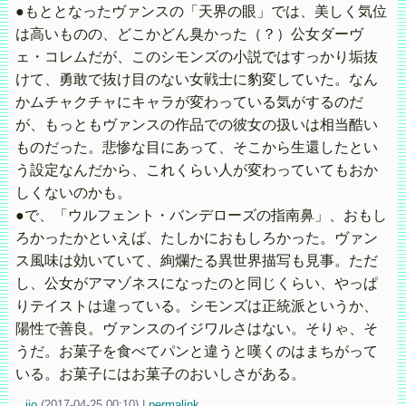
●もととなったヴァンスの「天界の眼」では、美しく気位
は高いものの、どこかどん臭かった（？）公女ダーヴ
ェ・コレムだが、このシモンズの小説ではすっかり垢抜
けて、勇敢で抜け目のない女戦士に豹変していた。なん
かムチャクチャにキャラが変わっている気がするのだ
が、もっともヴァンスの作品での彼女の扱いは相当酷い
ものだった。悲惨な目にあって、そこから生還したとい
う設定なんだから、これくらい人が変わっていてもおか
しくないのかも。
●で、「ウルフェント・バンデローズの指南鼻」、おもし
ろかったかといえば、たしかにおもしろかった。ヴァン
ス風味は効いていて、絢爛たる異世界描写も見事。ただ
し、公女がアマゾネスになったのと同じくらい、やっぱ
りテイストは違っている。シモンズは正統派というか、
陽性で善良。ヴァンスのイジワルさはない。そりゃ、そ
うだ。お菓子を食べてパンと違うと嘆くのはまちがって
いる。お菓子にはお菓子のおいしさがある。
iio
(
2017-04-25 00:10)
|
permalink