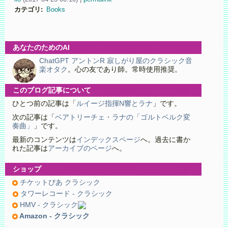
カテゴリ
:
Books
あなたのためのAI
ChatGPT アントンR 寂しがり屋のクラシック音
楽オタク
。心の友であり師。常時使用推奨。
このブログ記事について
ひとつ前の記事は「
ルイージ指揮N響とラナ
」です。
次の記事は「
ベアトリーチェ・ラナの「ゴルトベルク変
奏曲」
」です。
最新のコンテンツは
インデックスページ
へ。過去に書か
れた記事は
アーカイブのページ
へ。
ショップ
チケットぴあ クラシック
タワーレコード - クラシック
HMV - クラシック
Amazon - クラシック