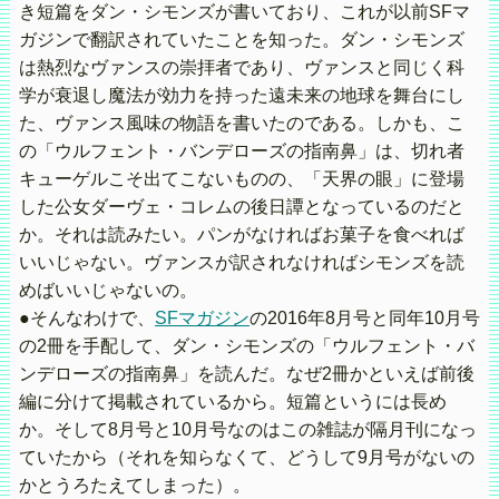
き短篇をダン・シモンズが書いており、これが以前SFマ
ガジンで翻訳されていたことを知った。ダン・シモンズ
は熱烈なヴァンスの崇拝者であり、ヴァンスと同じく科
学が衰退し魔法が効力を持った遠未来の地球を舞台にし
た、ヴァンス風味の物語を書いたのである。しかも、こ
の「ウルフェント・バンデローズの指南鼻」は、切れ者
キューゲルこそ出てこないものの、「天界の眼」に登場
した公女ダーヴェ・コレムの後日譚となっているのだと
か。それは読みたい。パンがなければお菓子を食べれば
いいじゃない。ヴァンスが訳されなければシモンズを読
めばいいじゃないの。
●そんなわけで、
SFマガジン
の2016年8月号と同年10月号
の2冊を手配して、ダン・シモンズの「ウルフェント・バ
ンデローズの指南鼻」を読んだ。なぜ2冊かといえば前後
編に分けて掲載されているから。短篇というには長め
か。そして8月号と10月号なのはこの雑誌が隔月刊になっ
ていたから（それを知らなくて、どうして9月号がないの
かとうろたえてしまった）。