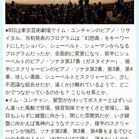
●8日は東京芸術劇場でイム・ユンチャンのピアノ・リサ
イタル。当初発表のプログラムは「幻想曲」をキーワー
ドにしたショパン、シューベルト、シューマンからなる
プログラムだったが、全面的に変更になり、前半にシュ
ーベルトのピアノ・ソナタ第17番（ガスタイナー）、後
半にスクリャービンのピアノ・ソナタ第2番、第3番、第4
番。珍しい選曲。シューベルトとスクリャービン、少し
不思議な組合せだが、遠くかけ離れているようで、どこ
かでつながっているのかも？ こじらせ系とか。
●イム・ユンチャン、髪型がかわってポスターとはずいぶ
ん違った風貌で登場。猫背気味でそそくさと登場し、脇
目もふらずに鍵盤に向かう。閉じた雰囲気だが、いざ鍵
盤に向かえば鬼神のようなテクニック。後半のスクリャ
ービンが強烈。ソナタ第2番、第3番、第4番をまるでひと
つの大曲のように、ほぼつなげて弾く。弾きたいものを