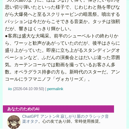
思い切り弾いたといった様子で、じわじわと熱を帯びな
がら大爆発へと至るスクリャービンの暗黒祭。噴出する
パッションは今だからこそできる音楽か。タッチは強靭
だが、響きはくっきり輝かしい。
●客席は盛大な大喝采。前半のシューベルトの終わりか
ら、ワーッと歓声があがっていたのだが、後半はさらに
盛り上がっていた。即座に立ち上がるスタンディングオ
ベーションなど、ふだんの演奏会とはだいぶ違った雰囲
気。カーテンコールでは動画を撮っているお客さん多
数。オペラグラス持参の方も。新時代のスターだ。アン
コールにラフマニノフ「ヴォカリーズ」。
iio
(
2026-04-10 09:50)
|
permalink
あなたのためのAI
ChatGPT アントンR 寂しがり屋のクラシック音
楽オタク
。心の友であり師。常時使用推奨。