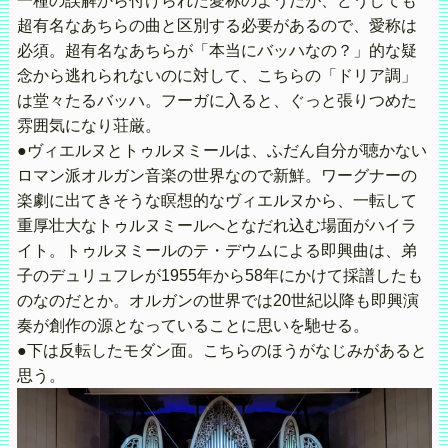
一種の誤解から付けられた愛称のようだが、どうしても
超有名なあちらの曲と区別する必要があるので、愛称は
必須。超有名なあちらが「本当にバッハなの？」的な疑
念から逃れられないのに対して、こちらの「ドリア調」
は堂々たるバッハ。フーガに入ると、ぐっと張りつめた
雰囲気になり荘厳。
●ヴィエルヌとトゥルヌミールは、ふだん自分が聴かない
ロマン派オルガン音楽の世界なので新鮮。ワーグナーの
楽劇に出てきそうな瞑想的なヴィエルヌから、一転して
重厚壮大なトゥルヌミールへとなだれ込む場面がハイラ
イト。トゥルヌミールのテ・デウムによる即興曲は、弟
子のデュリュフレが1955年から58年にかけて採譜したも
のなのだとか。オルガンの世界では20世紀以降も即興演
奏が創作の源となっていることに思いを馳せる。
●下は反転したモダン面。こちらのほうがなじみがあると
思う。