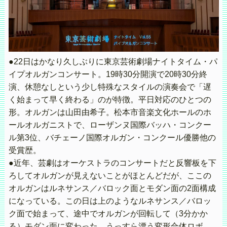
●22日はかなり久しぶりに東京芸術劇場ナイトタイム・パ
イプオルガンコンサート。19時30分開演で20時30分終
演、休憩なしという少し特殊なスタイルの演奏会で「遅
く始まって早く終わる」のが特徴。平日対応のひとつの
形。オルガンは山田由希子。松本市音楽文化ホールのホ
ールオルガニストで、ローザンヌ国際バッハ・コンクー
ル第3位、バチェーノ国際オルガン・コンクール優勝他の
受賞歴。
●近年、芸劇はオーケストラのコンサートだと反響板を下
ろしてオルガンが見えないことがほとんどだが、ここの
オルガンはルネサンス／バロック面とモダン面の2面構成
になっている。この日は上のようなルネサンス／バロッ
ク面で始まって、途中でオルガンが回転して（3分かか
る）モダン面に変わった。うっすら漂う変形合体ロボ