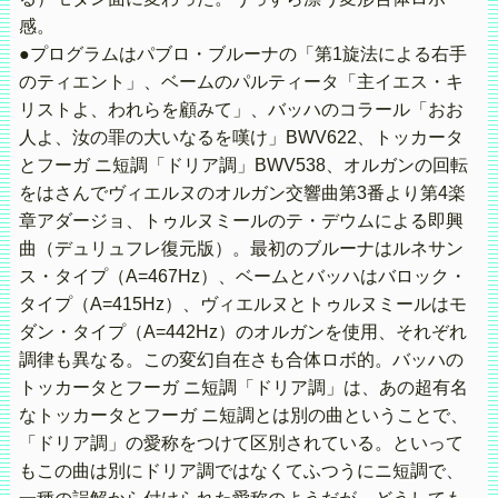
感。
●プログラムはパブロ・ブルーナの「第1旋法による右手
のティエント」、ベームのパルティータ「主イエス・キ
リストよ、われらを顧みて」、バッハのコラール「おお
人よ、汝の罪の大いなるを嘆け」BWV622、トッカータ
とフーガ ニ短調「ドリア調」BWV538、オルガンの回転
をはさんでヴィエルヌのオルガン交響曲第3番より第4楽
章アダージョ、トゥルヌミールのテ・デウムによる即興
曲（デュリュフレ復元版）。最初のブルーナはルネサン
ス・タイプ（A=467Hz）、ベームとバッハはバロック・
タイプ（A=415Hz）、ヴィエルヌとトゥルヌミールはモ
ダン・タイプ（A=442Hz）のオルガンを使用、それぞれ
調律も異なる。この変幻自在さも合体ロボ的。バッハの
トッカータとフーガ ニ短調「ドリア調」は、あの超有名
なトッカータとフーガ ニ短調とは別の曲ということで、
「ドリア調」の愛称をつけて区別されている。といって
もこの曲は別にドリア調ではなくてふつうにニ短調で、