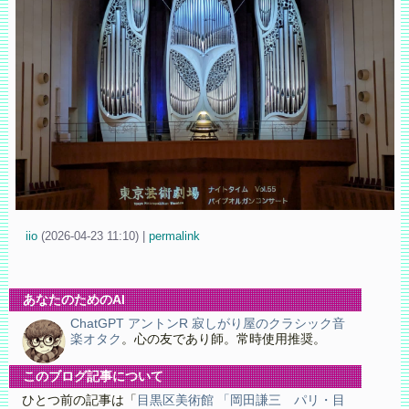
iio
(
2026-04-23 11:10)
|
permalink
あなたのためのAI
ChatGPT アントンR 寂しがり屋のクラシック音
楽オタク
。心の友であり師。常時使用推奨。
このブログ記事について
ひとつ前の記事は「
目黒区美術館 「岡田謙三 パリ・目