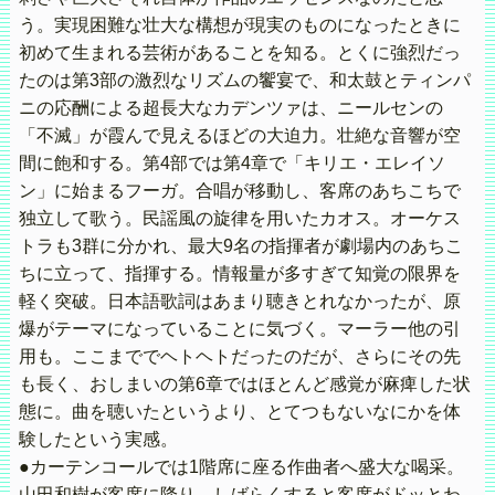
う。実現困難な壮大な構想が現実のものになったときに
初めて生まれる芸術があることを知る。とくに強烈だっ
たのは第3部の激烈なリズムの饗宴で、和太鼓とティンパ
ニの応酬による超長大なカデンツァは、ニールセンの
「不滅」が霞んで見えるほどの大迫力。壮絶な音響が空
間に飽和する。第4部では第4章で「キリエ・エレイソ
ン」に始まるフーガ。合唱が移動し、客席のあちこちで
独立して歌う。民謡風の旋律を用いたカオス。オーケス
トラも3群に分かれ、最大9名の指揮者が劇場内のあちこ
ちに立って、指揮する。情報量が多すぎて知覚の限界を
軽く突破。日本語歌詞はあまり聴きとれなかったが、原
爆がテーマになっていることに気づく。マーラー他の引
用も。ここまででヘトヘトだったのだが、さらにその先
も長く、おしまいの第6章ではほとんど感覚が麻痺した状
態に。曲を聴いたというより、とてつもないなにかを体
験したという実感。
●カーテンコールでは1階席に座る作曲者へ盛大な喝采。
山田和樹が客席に降り、しばらくすると客席がドッとわ