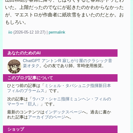
いた。上階だったのでなにが起きたのかわからなかった
が、マエストロが作曲者に紙吹雪をまいたのだとか。お
もしろい。
iio
(
2026-05-12 10:27)
|
permalink
あなたのためのAI
ChatGPT アントンR 寂しがり屋のクラシック音
楽オタク
。心の友であり師。常時使用推奨。
このブログ記事について
ひとつ前の記事は「
ミシェル・タバシュニク指揮新日本
フィルのブラームス
」です。
次の記事は「
ラハフ・シャニ指揮ミュンヘン・フィルの
マーラー「巨人」
」です。
最新のコンテンツは
インデックスページ
へ。過去に書か
れた記事は
アーカイブのページ
へ。
ショップ