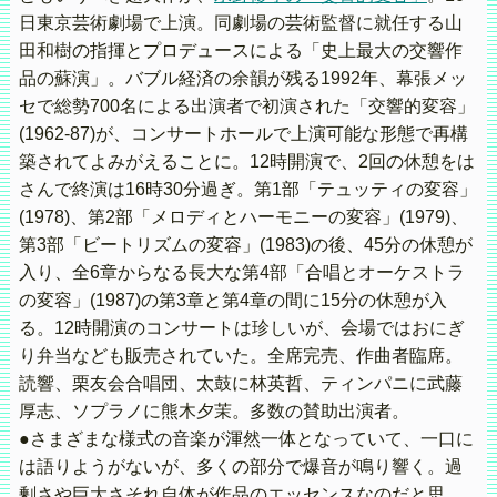
日東京芸術劇場で上演。同劇場の芸術監督に就任する山
田和樹の指揮とプロデュースによる「史上最大の交響作
品の蘇演」。バブル経済の余韻が残る1992年、幕張メッ
セで総勢700名による出演者で初演された「交響的変容」
(1962-87)が、コンサートホールで上演可能な形態で再構
築されてよみがえることに。12時開演で、2回の休憩をは
さんで終演は16時30分過ぎ。第1部「テュッティの変容」
(1978)、第2部「メロディとハーモニーの変容」(1979)、
第3部「ビートリズムの変容」(1983)の後、45分の休憩が
入り、全6章からなる長大な第4部「合唱とオーケストラ
の変容」(1987)の第3章と第4章の間に15分の休憩が入
る。12時開演のコンサートは珍しいが、会場ではおにぎ
り弁当なども販売されていた。全席完売、作曲者臨席。
読響、栗友会合唱団、太鼓に林英哲、ティンパニに武藤
厚志、ソプラノに熊木夕茉。多数の賛助出演者。
●さまざまな様式の音楽が渾然一体となっていて、一口に
は語りようがないが、多くの部分で爆音が鳴り響く。過
剰さや巨大さそれ自体が作品のエッセンスなのだと思