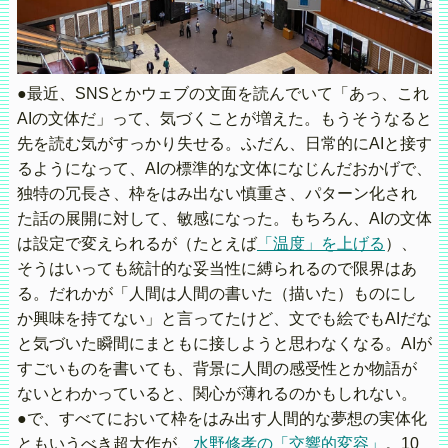
●最近、SNSとかウェブの文面を読んでいて「あっ、これ
AIの文体だ」って、気づくことが増えた。もうそうなると
先を読む気がすっかり失せる。ふだん、日常的にAIと接す
るようになって、AIの標準的な文体になじんだおかげで、
独特の冗長さ、枠をはみ出ない慎重さ、パターン化され
た話の展開に対して、敏感になった。もちろん、AIの文体
は設定で変えられるが（たとえば
「温度」を上げる
）、
そうはいっても統計的な妥当性に縛られるので限界はあ
る。だれかが「人間は人間の書いた（描いた）ものにし
か興味を持てない」と言ってたけど、文でも絵でもAIだな
と気づいた瞬間にまともに接しようと思わなくなる。AIが
すごいものを書いても、背景に人間の感受性とか物語が
ないとわかっていると、関心が薄れるのかもしれない。
●で、すべてにおいて枠をはみ出す人間的な夢想の実体化
ともいうべき超大作が、
水野修孝の「交響的変容」
。10