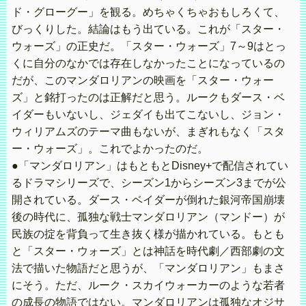
ド・グローグー」を観る。めちゃくちゃおもしろくて、
びっくりした。結論はもう出ている。これが「スター・
ウォーズ」の正史だ。「スター・ウォーズ」7～9はとっ
くに自分のなかでは存在しなかったことになっているの
だが、このマンダロリアンの映画を「スター・ウォー
ズ」と銘打ったのは正解だと思う。ルークもダース・ベ
イダーもいないし、ジェダイも出てこないし、ジョン・
ウィリアムズのテーマ曲もないが、まぎれもなく「スタ
ー・ウォーズ」。これでよかったのだ。
●「マンダロリアン」はもともとDisney+で配信されてい
るドラマシリーズで、シーズン1からシーズン3までが公
開されている。ダース・ベイダーが倒れた銀河帝国崩壊
後の時代に、孤独な戦士マンダロリアン（マンドー）が
民族の掟を背負って生き抜く様が描かれている。もとも
と「スター・ウォーズ」とは神話を時代劇／西部劇の文
法で描いた物語だと思うが、「マンダロリアン」もまさ
にそう。ただ、ルーク・スカイウォーカーのような若者
の成長の物語ではない。マンダロリアンは孤独なオジサ