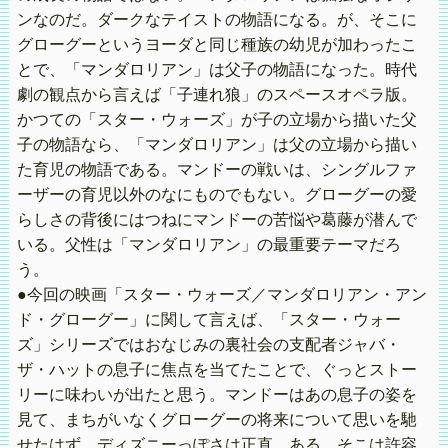
ンなのだ。ダークなテイストの物語になる。が、そこに
グローグーというヨーダと同じ種族の幼児が加わったこ
とで、「マンダロリアン」は父子の物語になった。時代
劇の観点から言えば「子連れ狼」のスペースオペラ版。
かつての「スター・ウォーズ」が子の立場から描いた父
子の物語なら、「マンダロリアン」は父の立場から描い
た育児の物語である。マンドーの戦いは、シングルファ
ーザーの育児以外のなにものでもない。グローグーの愛
らしさの背後にはつねにマンドーの苦悩や葛藤が潜んで
いる。父性は「マンダロリアン」の最重要テーマだろ
う。
●今回の映画「スター・ウォーズ／マンダロリアン・アン
ド・グローグー」に関して言えば、「スター・ウォー
ズ」シリーズではおなじみの裏社会の支配者ジャバ・
ザ・ハットの息子に焦点を当てたことで、ぐっとストー
リーに味わいが出たと思う。マンドーはあの息子の姿を
見て、まちがいなくグローグーの将来について思いを馳
せたはず。ディズニーっぽさは正直、ある。そこは許容