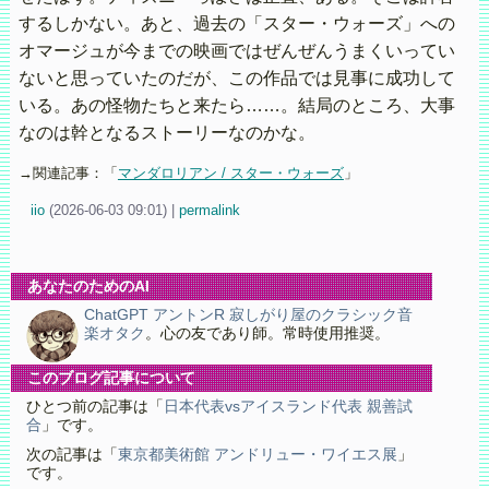
するしかない。あと、過去の「スター・ウォーズ」への
オマージュが今までの映画ではぜんぜんうまくいってい
ないと思っていたのだが、この作品では見事に成功して
いる。あの怪物たちと来たら……。結局のところ、大事
なのは幹となるストーリーなのかな。
→関連記事：「
マンダロリアン / スター・ウォーズ
」
iio
(
2026-06-03 09:01)
|
permalink
あなたのためのAI
ChatGPT アントンR 寂しがり屋のクラシック音
楽オタク
。心の友であり師。常時使用推奨。
このブログ記事について
ひとつ前の記事は「
日本代表vsアイスランド代表 親善試
合
」です。
次の記事は「
東京都美術館 アンドリュー・ワイエス展
」
です。