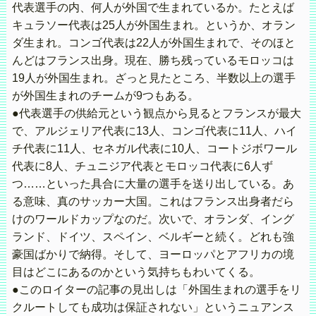
代表選手の内、何人が外国で生まれているか。たとえば
キュラソー代表は25人が外国生まれ。というか、オラン
ダ生まれ。コンゴ代表は22人が外国生まれで、そのほと
んどはフランス出身。現在、勝ち残っているモロッコは
19人が外国生まれ。ざっと見たところ、半数以上の選手
が外国生まれのチームが9つもある。
●代表選手の供給元という観点から見るとフランスが最大
で、アルジェリア代表に13人、コンゴ代表に11人、ハイ
チ代表に11人、セネガル代表に10人、コートジボワール
代表に8人、チュニジア代表とモロッコ代表に6人ず
つ……といった具合に大量の選手を送り出している。あ
る意味、真のサッカー大国。これはフランス出身者だら
けのワールドカップなのだ。次いで、オランダ、イング
ランド、ドイツ、スペイン、ベルギーと続く。どれも強
豪国ばかりで納得。そして、ヨーロッパとアフリカの境
目はどこにあるのかという気持ちもわいてくる。
●このロイターの記事の見出しは「外国生まれの選手をリ
クルートしても成功は保証されない」というニュアンス