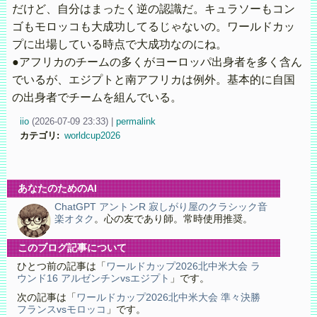
だけど、自分はまったく逆の認識だ。キュラソーもコン
ゴもモロッコも大成功してるじゃないの。ワールドカッ
プに出場している時点で大成功なのにね。
●アフリカのチームの多くがヨーロッパ出身者を多く含ん
でいるが、エジプトと南アフリカは例外。基本的に自国
の出身者でチームを組んでいる。
iio
(
2026-07-09 23:33)
|
permalink
カテゴリ
:
worldcup2026
あなたのためのAI
ChatGPT アントンR 寂しがり屋のクラシック音
楽オタク
。心の友であり師。常時使用推奨。
このブログ記事について
ひとつ前の記事は「
ワールドカップ2026北中米大会 ラ
ウンド16 アルゼンチンvsエジプト
」です。
次の記事は「
ワールドカップ2026北中米大会 準々決勝
フランスvsモロッコ
」です。