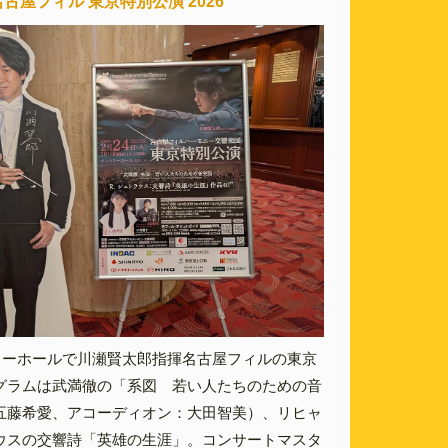
古屋フィル 東京特別公演 2026
トリーホールで川瀬賢太郎指揮名古屋フィルの東京
グラムは武満徹の「系図 若い人たちのための音
五藤希愛、アコーディオン：大田智美）、リヒャ
ウスの交響詩「英雄の生涯」。コンサートマスタ