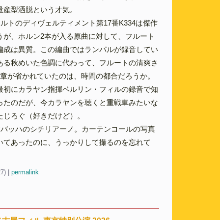
量産型洒脱という才気。
ルトのディヴェルティメント第17番K334は傑作
うが、ホルン2本が入る原曲に対して、フルート
編成は異質。この編曲ではランパルが録音してい
ある秋めいた色調に代わって、フルートの清爽さ
楽章が省かれていたのは、時間の都合だろうか。
最初にカラヤン指揮ベルリン・フィルの録音で知
ったのだが、今カラヤンを聴くと重戦車みたいな
たじろぐ（好きだけど）。
大バッハのシチリアーノ。カーテンコールの写真
いてあったのに、うっかりして撮るのを忘れて
27)
|
permalink