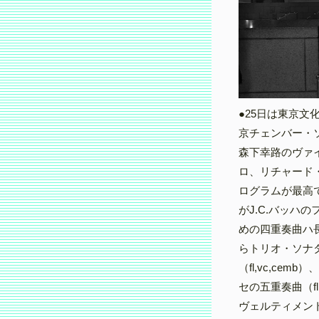
●25日は東京
京チェンバー・
森下幸路のヴァ
ロ、リチャード
ログラムが最高
がJ.C.バッハ
めの四重奏曲ハ長
らトリオ・ソナ
（fl,vc,cem
セの五重奏曲（fl
ヴェルティメント