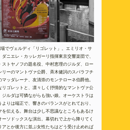
立劇場でヴェルディ「リゴレット」。エミリオ・サ
。ダニエレ・カッレガーリ指揮東京交響楽団で、
・ストヤノフの題名役、中村恵理のジルダ、ロー
ンリーのマントヴァ公爵、斉木健詞のスパラフチ
のマッダレーナ、友清崇のモンテローネ伯爵他。
なリゴレットと、凛々しく抒情的なマントヴァ公
。ジルダは可憐ながらも強い娘。オーケストラは
うよりは端正で、響きのバランスがとれており、
マを伝える。舞台は少し不思議なところもあるけ
オーソドックスな演出。幕切れで上から降りてく
リアとか後方に並ぶ女性たちはどう受け止めれば