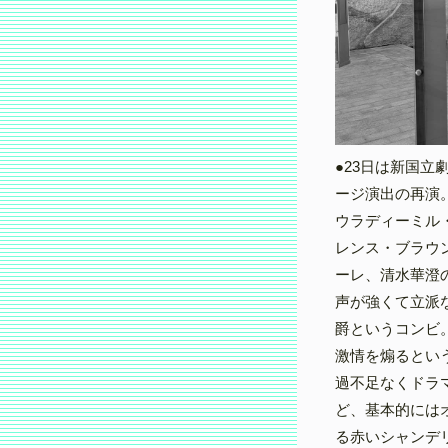
●23日は新国
ージ演出の再演
ウラディーミル
レンス・ブラウ
ーレ、清水華澄
声が強くて立派
爵というコンビ
激情を煽るとい
過不足なくドラ
ど、基本的には
る赤いシャンデ