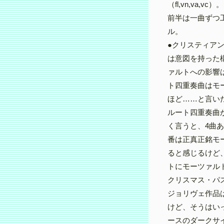
（fl,vn,va
前半は一曲ずつ
ル。
●クリスティア
は意図を持った
ァルトへの影響
ト四重奏曲はモ
ほど……と言い
ルート四重奏曲
く言うと、4曲
番は正真正銘モ
ると感じるけど
トにモーツァル
クリスマス・パ
ジョリヴェ作品
けど、そうはい
ースのダークサ