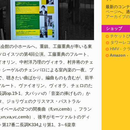
最新のコンテ
ページ
へ。過
アーカイブの
ショップ
チケットぴ
タワーレコ
文化会館の小ホールへ。重鎮、工藤重典が率いる東
HMV - 
ソロイスツの第4回公演。工藤重典のフルート、
Amazon 
イオリン、中村洋乃理のヴィオラ、村井将のチェ
・シーゲルのチェンバロによる室内楽の一夜。プ
で、聴きたい曲ばかり。編曲ものも含むが、前半
のフルート、ヴァイオリン、ヴィオラ、チェロのた
調op.19-1、大バッハの「音楽の捧げもの」か
タ、ジョリヴェのクリスマス・パストラル
b）、イベールの2つの間奏曲（fl,vn,cemb）、フラン
,vn,va,vc,cemb）、後半がモーツァルトのディ
第17番二長調K334より第1、3～6楽章