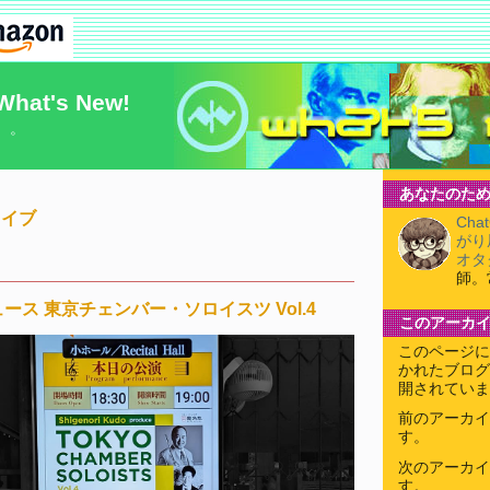
What's New!
）。
あなたのため
カイブ
Cha
がり
オタ
師。
ス 東京チェンバー・ソロイスツ Vol.4
このアーカ
このページに
かれたブログ
開されていま
前のアーカイ
す。
次のアーカイ
す。