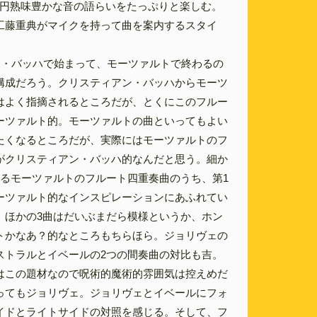
,vc）。円熟味豊かな音の語らいをたっぷりと楽しむ。
工藤重典がマイクを持って曲を案内するスタイ
ン・バッハで始まって、モーツァルトで終わるの
構成だろう。クリスティアン・バッハからモーツ
はよく指摘されるところだが、とくにこのフルー
ーツァルト的。モーツァルトの曲といってもよい
たくなるところだが、実際にはモーツァルトのフ
がクリスティアン・バッハ的なんだと思う。細か
あるモーツァルトのフルート四重奏曲のうち、第1
ーツァルト的なインスピレーションにあふれてい
、ほかの3曲はだいぶまだら模様というか、ホン
トかなあ？的なところもちらほら。ジョリヴェの
ストラルとイベールの2つの間奏曲の対比も吉。
はこの題材なので呪術的魔術的雰囲気は控えめだ
ってもジョリヴェ。ジョリヴェとイベールにフォ
イドとライトサイドの対照を感じる。そして、フ