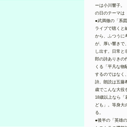
ーは小川響子。
の日のテーマは
●武満徹の「系
ライブで聴くと
から、ふつうに
が、厚い響きで
し出す。日常と
郎の詩ありきの
くる「平凡な物
するのではなく
詩。朗読は五藤希
歳でこんな大役
18歳以上なら「
ども」。等身大
る。
●後半の「英雄