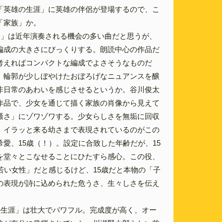
「英雄の生涯」に英雄の伴侶が登場するので、こ
「家族」か。
図」は近年演奏される機会の多い曲だと思うが、
編成の大きさにびっくりする。朗読中心の作品だ
考えればコンパクトな編成でよさそうなものだ
、輪郭が少しぼやけたおぼろげなニュアンスを醸
非日常のあわいを感じさせるというか。谷川俊太
作品で、少女を通じて描く家族の肖像から見えて
騒さ」にゾワゾワする。少女らしさを無垢に回収
、イラッと来る幼さまで表現されているのがこの
愛、15歳（！）。設定に合致した年齢だが、15
を堂々とこなせることにひたすら感心。この役、
若い女性」だと感じるけど、15歳だと本物の「子
の表現が詩に込められた危うさ、生々しさを伝え
の生涯」は壮大でパワフル。完成度が高く、オー