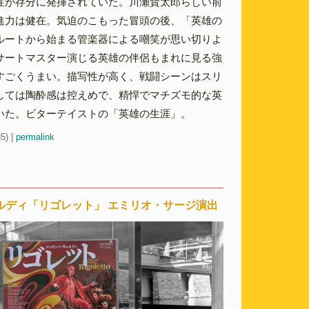
性が存分に発揮されていた。川瀬賢太郎らしい前
進力は健在。気迫のこもった冒頭の後、「英雄の
ルートから始まる管楽器による嘲笑が思い切りよ
サートマスター演じる英雄の伴侶もまれに見る強
すごくうまい。描写性が高く、戦闘シーンはスリ
しては陶酔感は控えめで、精悍でマチズモ的な英
いた。ビターテイストの「英雄の生涯」。
35)
|
permalink
ルディ「リゴレット」 エミリオ・サージ演出