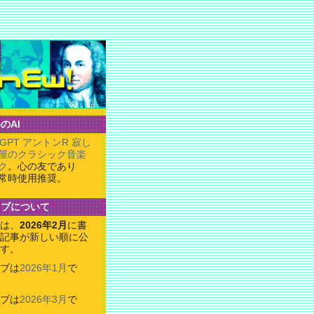
のAI
tGPT アントンR 寂し
屋のクラシック音楽
ク
。心の友であり
常時使用推奨。
イブについて
は、
2026年2月
に書
記事が新しい順に公
す。
ブは
2026年1月
で
ブは
2026年3月
で