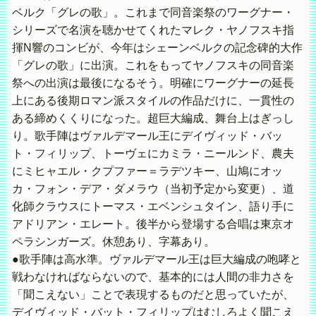
ベルク「グレの歌」。これまで同音楽祭のワーグナー・
シリーズで名演を聴かせてくれたマレク・ヤノフスキ指
揮N響のコンビが、今年はシェーンベルクの記念碑的大作
「グレの歌」に出演。これをもってヤノフスキの同音楽
祭への出演は最後になるそう。明確にワーグナーの延長
上にある後期ロマン派スタイルの作品だけに、一貫性の
ある締めくくりになった。超巨大編成、舞台上はぎっし
り。歌手陣はヴァルデマール王にデイヴィッド・バッ
ト・フィリップ、トーヴェにカミラ・ニールンド、農夫
にミヒャエル・クプファー＝ラデツキー、山鳩にオッ
カ・フォン・デア・ダメラウ（当初予定から変更）、道
化師クラウスにトーマス・エベンシュタイン、語り手に
アドリアン・エレート。後半から登場する合唱は東京オ
ペラシンガーズ。休憩あり、字幕あり。
●歌手陣は高水準。ヴァルデマール王は巨大編成の咆哮と
戦わなければならないので、基本的には人間の非力さを
「聞こえない」ことで表現するものだと思っていたが、
デイヴィッド・バット・フィリップはむしろよく聞こえ