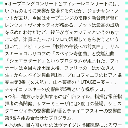
●オープニングコンサートとフィナーレコンサートには、
いつものように東響が登場するのだが、ジョナサン・ノ
ットが去り、今回はオープニングの指揮を新音楽監督ロ
レンツォ・ヴィオッティが務める。ノットは最高の成功
を収めたわけだけど、後任がヴィオッティというのもす
ごい話。楽員にたっぷりソロで活躍してもらおうという
狙いで、ドビュッシー「牧神の午後への前奏曲」、リム
スキー＝コルサコフの「スペイン奇想曲」と交響組曲
「シェエラザード」というプログラムが組まれた。フィ
ナーレは今回も原田慶太楼。ファリャの「はかなき人
生」からスペイン舞曲第1番、プロコフィエフのピアノ協
奏曲第3番（久末航）、山本菜摘の「UTAGE～宴～」、
チャイコフスキーの交響曲第5番という祝祭プロ。
●今年、地方から参加するのは仙台フィル。指揮は常任指
揮者の高関健。サマーミューザには2度目の登場。ショス
タコーヴィチの交響曲第9番とチャイコフスキーの交響曲
第6番を組み合わせたプログラム。
●その他、目を引いたのはヴァイグレ指揮読響によるワー