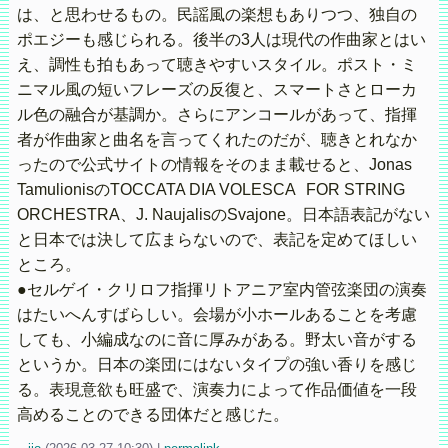
は、と思わせるもの。民謡風の楽想もありつつ、独自の
ポエジーも感じられる。後半の3人は現代の作曲家とはい
え、調性も拍もあって聴きやすいスタイル。ポスト・ミ
ニマル風の短いフレーズの反復と、スマートさとローカ
ル色の融合が基調か。さらにアンコールがあって、指揮
者が作曲家と曲名を言ってくれたのだが、聴きとれなか
ったので公式サイトの情報をそのまま載せると、Jonas
TamulionisのTOCCATA DIA VOLESCA FOR STRING
ORCHESTRA、J. NaujalisのSvajone。日本語表記がない
と日本では決して広まらないので、表記を定めてほしい
ところ。
●セルゲイ・クリロフ指揮リトアニア室内管弦楽団の演奏
はたいへんすばらしい。会場が小ホールあることを考慮
しても、小編成なのに音に厚みがある。野太い音がする
というか。日本の楽団にはないタイプの強い香りを感じ
る。表現意欲も旺盛で、演奏力によって作品価値を一段
高めることのできる団体だと感じた。