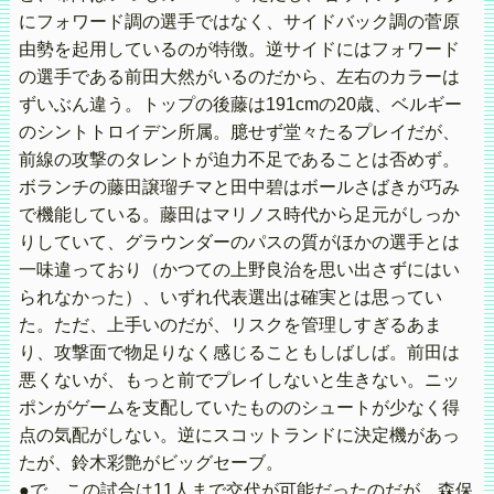
にフォワード調の選手ではなく、サイドバック調の菅原
由勢を起用しているのが特徴。逆サイドにはフォワード
の選手である前田大然がいるのだから、左右のカラーは
ずいぶん違う。トップの後藤は191cmの20歳、ベルギー
のシントトロイデン所属。臆せず堂々たるプレイだが、
前線の攻撃のタレントが迫力不足であることは否めず。
ボランチの藤田譲瑠チマと田中碧はボールさばきが巧み
で機能している。藤田はマリノス時代から足元がしっか
りしていて、グラウンダーのパスの質がほかの選手とは
一味違っており（かつての上野良治を思い出さずにはい
られなかった）、いずれ代表選出は確実とは思ってい
た。ただ、上手いのだが、リスクを管理しすぎるあま
り、攻撃面で物足りなく感じることもしばしば。前田は
悪くないが、もっと前でプレイしないと生きない。ニッ
ポンがゲームを支配していたもののシュートが少なく得
点の気配がしない。逆にスコットランドに決定機があっ
たが、鈴木彩艶がビッグセーブ。
●で、この試合は11人まで交代が可能だったのだが、森保