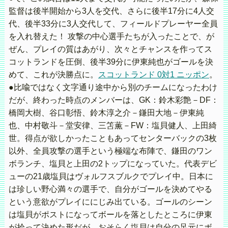
監督は後半開始から3人を交代、さらに後半17分に4人交
代、後半33分に3人交代して、フィールドプレーヤー全員
を入れ替えた！ 攻撃の中心選手たちが入ったことで、が
ぜん、プレイの質はあがり、次々とチャンスを作ってス
コットランドを圧倒、後半39分に伊東純也がゴールを決
めて、これが決勝点に。
スコットランド 0対1 ニッポン
。
●比喩ではなく文字通り途中から別のチームになったわけ
だが、終わった時点のメンバーは、GK：鈴木彩艶－DF：
橋岡大樹、谷口彰悟、鈴木淳之介－鎌田大地－伊東純
也、中村敬斗－堂安律、三笘薫－FW：塩貝健人、上田綺
世。得点が欲しかったこともあってセンターバックの3枚
以外、全員攻撃の選手という極端な布陣で、鎌田のワン
ボランチ、塩貝と上田の2トップになっていた。代表デビ
ューの21歳塩貝はヴォルフスブルクでプレイ中。日本に
は珍しい野心満々の選手で、自分がゴールを決めてやる
という意欲がプレイににじみ出ている。ゴールのシーン
は塩貝がポストになってボールを落としたところに伊東
が拾って決めた形だが、おそらく塩貝は自分の足元にボ