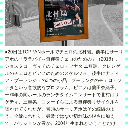
●20日はTOPPANホールでチェロの北村陽。前半にサーリ
アホの「ララバイ～無伴奏チェロのための」（2018）、
ショスタコーヴィチのチェロ・ソナタ ニ短調、クレンゲ
ルのチェロとピアノのためのスケルツォ、後半にナディ
ア・ブーランジェの3つの小品、プーランクのチェロ・ソ
ナタという意欲的なプログラム。ピアノは薗田奈緒子。
一昨年の同ホールのランチタイムコンサートで北村はリ
ゲティ、三善晃、コダーイらによる無伴奏リサイタルを
聴かせてくれたが、冒頭のサーリアホはその続編のよ
う。全編にわたり、尋常ではない切れ味の鋭さに加え
て、パッションが豊か。2004年生まれということだけ