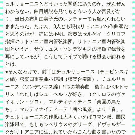
ュルリョーニスとどういった関係にあるのか、ぜんぜん
わからない。曲目解説を見てもどういう人か言及がな
く、当日の布川由美子氏のレクチャーでも触れられない
ままだった。たぶん、3人とも現代リトアニアの作曲家だ
と思うのだが、詳細は不明。演奏はセルゲイ・クリロフ
指揮のリトアニア室内管弦楽団。リトアニア室内管弦楽
団というと、サウリュス・ソンデツキスの指揮で録音を
耳にしているが、こうしてライブで聴ける機会が訪れる
とは。
●そんなわけで、前半はチュルリョーニス（チェピンスキ
ス編）弦楽四重奏曲ハ短調（弦楽合奏版）、チュルリョ
ーニス（ソンデツキス編）5つの前奏曲、後半はバルトゥ
リス「わたしはシューベルトが好き」（クリロフのヴァ
イオリン・ソロ）、マルティナイティス「楽園の鳥た
ち」、マルティナイティーテ「魂の風景」より「春」。
チュルリョーニスの作風は大きくいえばロマン派、国民
楽派風で、もしもシベリウスやグリーグ、ドヴォルザー
クがリトアニアに生まれていたらこんな曲を書いたので