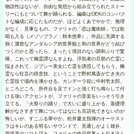
物語性はないが、自由な発想から組み立てられたストー
リーにもとづいて舞が踊られる。編曲はOEKのコンパク
トな編成に応じたものだが、ほどよくあでやかで、無理
がなく、見事なもの。ファリャの「恋は魔術師」では歌
唱も入る（メゾソプラノ：秋本悠希）。作品に充満する
熱く濃密なアンダルシア的世界観と和の世界がどう結び
つくのかと思ったら、まったく境目のない調和ぶりで驚
嘆。これって幽霊譚なんすよね。浮気者の旦那の亡霊に
悩まされて、ジプシー美女に亡霊を誘惑してもらう。幽
霊なら狂言の得意技、ということで野村萬斎が亡き夫の
亡霊役で場内を沸かせる。カンデーラ役に中村壱太郎。
ところどころ、所作台を足でドンと強く打ち鳴らして付
ける強いアクセントが、ファリャの音楽をいっそう引き
立てる。「火祭りの踊り」で大いに盛り上がる。基礎理
解がなさすぎて舞についてはなにも言語化できないのが
悔しいが、すこぶる華やか。松井慶太指揮のオーケスト
ラはキレのある明るいサウンドで、見通しがよく雄弁、
管楽器のソロも巧み。ファリャの作品世界へと引き込ん