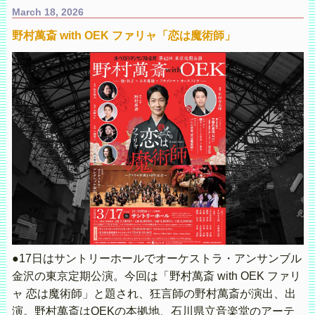
March 18, 2026
野村萬斎 with OEK ファリャ「恋は魔術師」
●17日はサントリーホールでオーケストラ・アンサンブル
金沢の東京定期公演。今回は「野村萬斎 with OEK ファリ
ャ 恋は魔術師」と題され、狂言師の野村萬斎が演出、出
演。野村萬斎はOEKの本拠地、石川県立音楽堂のアーテ