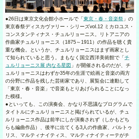
●26日は東京文化会館小ホールで「
東京・春・音楽祭
」の
東京春祭ディスカヴァリー・シリーズvol.12 ミカロユス・
コンスタンティナス・チュルリョーニス。リトアニアの
作曲家チュルリョーニス（1875～1911）の作品を聴く貴
重な機会。というか、チュルリョーニスはまず画家とし
て知られていると思う。まもなく国立西洋美術館で「
チ
ュルリョーニス展 内なる星図
」が開催されるのだが、チ
ュルリョーニスはわずか35年の生涯で絵画と音楽の両方
の分野に作品を残した芸術家であり、展覧会に連動して
「東京・春・音楽」で音楽もとりあげられることになっ
た模様。
●といっても、この演奏会、かなり不思議なプログラムで
タイトルにチュルリョーニスと掲げられているが、チュ
ルリョーニス作品は前半にしか演奏されず（しかもどち
らも編曲作品）、後半に出てくる3人の作曲家、バルトゥ
リス、マルティナイティス、マルティナイティーテがチ