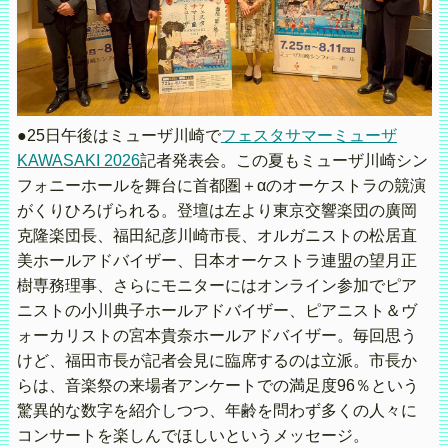
●25日午後はミューザ川崎で
フェスタサマーミューザ
KAWASAKI 2026
記者発表会。この夏もミューザ川崎シン
フォニーホールを舞台に首都圏＋αのオーケストラの競演
がくりひろげられる。登壇は左より東京交響楽団の廣岡
克隆楽団長、福田紀彦川崎市長、オルガニストの松居直
美ホールアドバイザー、日本オーケストラ連盟の望月正
樹専務理事、さらにモニターにはオンライン参加でピア
ニストの小川典子ホールアドバイザー、ピアニスト＆ヴ
ォーカリストの宮本貴奈ホールアドバイザー。毎回思う
けど、福田市長が記者会見に臨席するのは立派。市長か
らは、音楽祭の来場者アンケートでの満足度96％という
驚異的な数字を紹介しつつ、年齢を問わず多くの人々に
コンサートを楽しんでほしいというメッセージ。