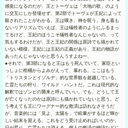
感覚になるのだが、王とトーヴェは「大地の歌」のよう
に交互にしか登場せず、第2部でトーヴェが王妃によって
殺されたことがわかる。王は嘆き、神を呪う。身も蓋も
ないリアリズムでいえば、王は犠牲者のようにふるまっ
てるけど、王妃のほうこそ犠牲者なんじゃないの、って
気もするわけだが、王と王妃の関係は原詩でも描かれて
いない模様。王妃には王妃の正義があり、王妃の物語が
あったんじゃないかと思うんうすよねー。
●それで、第3部になると王はもう死んでいて、家臣とい
っしょに棺桶からよみがえって、暴れる。ここはもう
「トリスタンとイゾルデ」的な世界観を超越している。
亡霊たちの狩り、ワイルド・ハントだ。これは現代的な
解釈ではゾンビの襲来と呼んでいい。でも、どうして王
が亡くなったのかは原詩にも描かれていないと思う。ど
う考えても王にワーグナー的な救済は訪れなさそうだ
が、音楽的には「見よ、太陽を」で眩暈がするほど輝か
しい結末を迎える。これをどう受け止めればいいのか。
日が昇り、亡霊たちは消える。個人の救済の物語などに