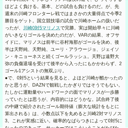
ほどよく負ける。基本、どの試合も負けるのだ。が、先
週末の川崎フロンターレ戦ではまさかの大量得点で今季2
勝目をゲット。国立競技場の試合で川崎ホームの扱いだ
ったが、
川崎0対5マリノス
で完勝。実は開始早々に川崎
がいきなりゴールを決めたのだが、VARの結果、オフサ
イドに。マリノスは前半に谷村海那がゴールを決め、後
半は天野純、天野純、ユーリ・アラウージョ、ジェイソ
ン・キニョーネスと続くゴールラッシュ。天野は遠野大
弥の負傷退場を受けて後半から入ったにもかかわらず、2
ゴール1アシストの無双ぶり。
●で、0対5という結果を見ると、よほど川崎が酷かったの
かと思うが、DAZNで観戦したかぎりではそうでもない。
たしかに運動量やハードワークの面でマリノスが一歩勝
っていたとは思うが、内容的にはどうかな。試合終了後
の中継で紹介されたゴール期待値（膨大な統計をもとに
算出される）は、小数点以下を丸めると川崎2対マリノス
3。これが実感に近い。確率的なばらつきによって0対5に
なったのであって、サッカーではこういうことがたびた