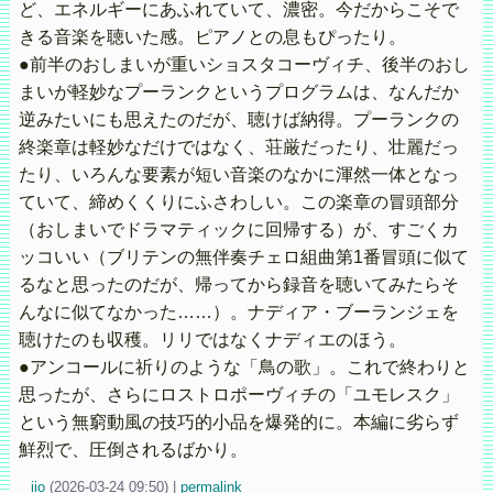
ど、エネルギーにあふれていて、濃密。今だからこそで
きる音楽を聴いた感。ピアノとの息もぴったり。
●前半のおしまいが重いショスタコーヴィチ、後半のおし
まいが軽妙なプーランクというプログラムは、なんだか
逆みたいにも思えたのだが、聴けば納得。プーランクの
終楽章は軽妙なだけではなく、荘厳だったり、壮麗だっ
たり、いろんな要素が短い音楽のなかに渾然一体となっ
ていて、締めくくりにふさわしい。この楽章の冒頭部分
（おしまいでドラマティックに回帰する）が、すごくカ
ッコいい（ブリテンの無伴奏チェロ組曲第1番冒頭に似て
るなと思ったのだが、帰ってから録音を聴いてみたらそ
んなに似てなかった……）。ナディア・ブーランジェを
聴けたのも収穫。リリではなくナディエのほう。
●アンコールに祈りのような「鳥の歌」。これで終わりと
思ったが、さらにロストロポーヴィチの「ユモレスク」
という無窮動風の技巧的小品を爆発的に。本編に劣らず
鮮烈で、圧倒されるばかり。
iio
(
2026-03-24 09:50)
|
permalink