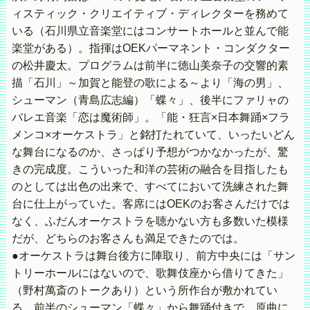
ィスティック・クリエイティブ・ディレクターを務めて
いる（石川県立音楽堂にはコンサートホールと並んで能
楽堂がある）。指揮はOEKパーマネント・コンダクター
の松井慶太。プログラムは前半に徳山美奈子の交響的素
描「石川」～加賀と能登の歌による～より「海の男」、
シューマン（青島広志編）「蝶々」、後半にファリャの
バレエ音楽「恋は魔術師」。「能・狂言×日本舞踊×フラ
メンコ×オーケストラ」と銘打たれていて、いったいどん
な舞台になるのか、さっぱり予想がつかなかったが、驚
きの完成度。こういった和洋の芸術の融合を目指したも
のとしては出色の出来で、すべてにおいて洗練された舞
台に仕上がっていた。客席にはOEKのお客さんだけでは
なく、ふだんオーケストラを聴かない方も多数いた模様
だが、どちらのお客さんも満足できたのでは。
●オーケストラは舞台後方に陣取り、前方中央には「サン
トリーホールにはないので、歌舞伎座から借りてきた」
（野村萬斎のトークあり）という所作台が敷かれてい
る。前半のシューマン「蝶々」から舞踊付きで、原曲に