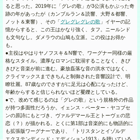
ると思った。2019年に「グレの歌」が3公演もかぶった奇
跡の年があったが（カンブルラン＆読響、大野＆都響、
ノット＆東響）、その「
グレグレグレの歌
」イヤーの記
憶からすると、この王はかなり強く、タフ。ニールンド
も文句なし。ダメラウの山鳩も立派。この役はお得か
も。
●主役はやはりヤノフスキ＆N響で、ワーグナー同様の厳
格なスタイル。濃厚なロマンに耽溺することなく、きび
きびと音楽が前に進む。豪放磊落な音の洪水ではなく、
クライマックスまできちんと制御された音響設計で、明
瞭壮麗。87歳なのでさすがに足元は心配になったけど、
年齢からすると信じられないほど矍鑠としている。
●で、改めて感じるのは「グレの歌」という規格外の作品
が持つ多面性だろうか。イェンス・ペーター・ヤコブセ
ンの原詩にもとづき、ヴァルデマール王とトーヴェの悲
恋（？）が描かれる。とくに第1部は音楽的にも物語的に
も拡張版ワーグナーであり、「トリスタンとイゾルデ
エクステンディッド・エディション1913」を聴いている