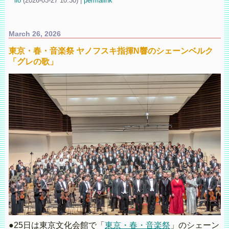
iio
(
2026-03-27 10:30)
|
permalink
March 26, 2026
東京・春・音楽祭 ヤノフスキ指揮N響のシェーンベルク
「グレの歌」
●25日は東京文化会館で「
東京・春・音楽祭
」のシェーン