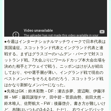
●今週はインターナショナルマッチウィークで日本代表は
英国遠征。スコットランド代表とイングランド代表と連
戦する。まずはグラスゴーのハムデン・パークで対スコ
ットランド戦。7大会ぶりにワールドカップ本大会出場を
決めた相手とアウェイで戦う。ニッポンはけが人が続出
しており、やや選手層が薄い。イングランド戦で現在の
ベストメンバーをそろえるのだろう、スコットランド戦
はかなり新鮮なメンバーになった。
●先発はGK：鈴木彩艶－DF：瀬古歩夢、渡辺剛、伊藤洋
輝－MF：藤田譲瑠チマ、田中碧－菅原由勢、前田大然－
鈴木唯人、佐野航大－FW：後藤啓介。書き方が難しいけ
ど、布陣はいつもの3-4-2-1。ただし、右ウイングバック