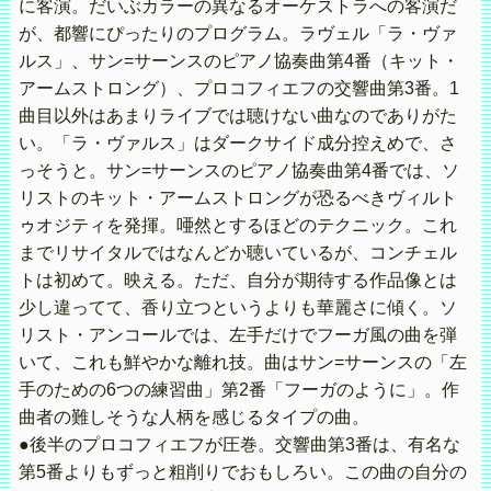
に客演。だいぶカラーの異なるオーケストラへの客演だ
が、都響にぴったりのプログラム。ラヴェル「ラ・ヴァ
ルス」、サン=サーンスのピアノ協奏曲第4番（キット・
アームストロング）、プロコフィエフの交響曲第3番。1
曲目以外はあまりライブでは聴けない曲なのでありがた
い。「ラ・ヴァルス」はダークサイド成分控えめで、さ
っそうと。サン=サーンスのピアノ協奏曲第4番では、ソ
リストのキット・アームストロングが恐るべきヴィルト
ゥオジティを発揮。唖然とするほどのテクニック。これ
までリサイタルではなんどか聴いているが、コンチェル
トは初めて。映える。ただ、自分が期待する作品像とは
少し違ってて、香り立つというよりも華麗さに傾く。ソ
リスト・アンコールでは、左手だけでフーガ風の曲を弾
いて、これも鮮やかな離れ技。曲はサン=サーンスの「左
手のための6つの練習曲」第2番「フーガのように」。作
曲者の難しそうな人柄を感じるタイプの曲。
●後半のプロコフィエフが圧巻。交響曲第3番は、有名な
第5番よりもずっと粗削りでおもしろい。この曲の自分の