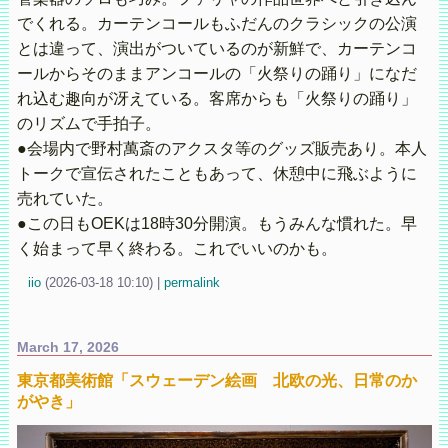
でくれる。カーテンコールもふだんのクラシックの公演
とは違って、演出がついているのが新鮮で、カーテンコ
ールからそのままアンコールの「火祭りの踊り」になだ
れ込む趣向が冴えている。客席からも「火祭りの踊り」
のリズムで手拍子。
●会場内で野村萬斎のアクスタ等のグッズ販売あり。本人
トークで宣伝されたこともあって、休憩中に飛ぶように
売れていた。
●この日もOEKは18時30分開演。もうみんな慣れた。早
く始まって早く終わる。これでいいのかも。
iio
(
2026-03-18 10:10)
|
permalink
March 17, 2026
東京都美術館「スウェーデン絵画 北欧の光、日常のか
がやき」