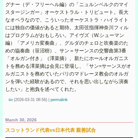
グナー（デ・フリーヘル編）の「ニュルンベルクのマイ
スタージンガー」オーケストラル・トリビュート。長大
なオペラなので、こういったオーケストラ・ハイライト
には独自の価値があると期待。太田弦指揮神奈川フィル
はプログラムがおもしろい。アイヴズ（W.シューマン
編）「アメリカ変奏曲」、グルダのチェロと吹奏楽のた
めの協奏曲（笹沼樹）、サン＝サーンスの交響曲第3番
「オルガン付き」（澤菜摘）。新たにホールオルガニス
トを務める澤菜摘は会見に登場し、「サン=サーンスがオ
ルガニストを務めていたパリのマドレーヌ教会のオルガ
ンを弾いた経験があるので、それを思い出しながら演奏
したい」と抱負を述べてくれた。
iio
(
2026-03-31 08:56)
|
permalink
March 30, 2026
スコットランド代表vs日本代表 親善試合