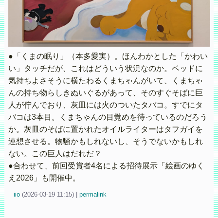
●「くまの眠り」（本多愛実）。ほんわかとした「かわい
い」タッチだが、これはどういう状況なのか。ベッドに
気持ちよさそうに横たわるくまちゃんがいて、くまちゃ
んの持ち物らしきぬいぐるがあって、そのすぐそばに巨
人が佇んでおり、灰皿には火のついたタバコ。すでにタ
バコは3本目。くまちゃんの目覚めを待っているのだろう
か。灰皿のそばに置かれたオイルライターはタフガイを
連想させる。物騒かもしれないし、そうでないかもしれ
ない。この巨人はだれだ？
●合わせて、前回受賞者4名による招待展示「絵画のゆく
え2026」も開催中。
iio
(
2026-03-19 11:15)
|
permalink