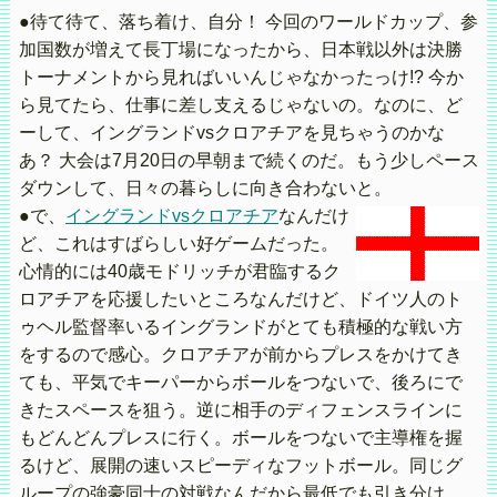
●待て待て、落ち着け、自分！ 今回のワールドカップ、参
加国数が増えて長丁場になったから、日本戦以外は決勝
トーナメントから見ればいいんじゃなかったっけ!? 今か
ら見てたら、仕事に差し支えるじゃないの。なのに、ど
ーして、イングランドvsクロアチアを見ちゃうのかな
あ？ 大会は7月20日の早朝まで続くのだ。もう少しペース
ダウンして、日々の暮らしに向き合わないと。
●で、
イングランドvsクロアチア
なんだけ
ど、これはすばらしい好ゲームだった。
心情的には40歳モドリッチが君臨するク
ロアチアを応援したいところなんだけど、ドイツ人のト
ゥヘル監督率いるイングランドがとても積極的な戦い方
をするので感心。クロアチアが前からプレスをかけてき
ても、平気でキーパーからボールをつないで、後ろにで
きたスペースを狙う。逆に相手のディフェンスラインに
もどんどんプレスに行く。ボールをつないで主導権を握
るけど、展開の速いスピーディなフットボール。同じグ
ループの強豪同士の対戦なんだから最低でも引き分け、