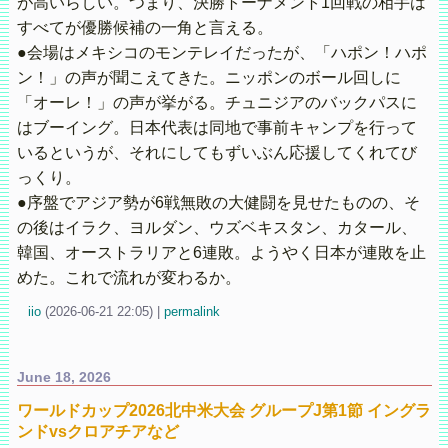
が高いらしい。つまり、決勝トーナメント1回戦の相手は
すべてが優勝候補の一角と言える。
●会場はメキシコのモンテレイだったが、「ハポン！ハポ
ン！」の声が聞こえてきた。ニッポンのボール回しに
「オーレ！」の声が挙がる。チュニジアのバックパスに
はブーイング。日本代表は同地で事前キャンプを行って
いるというが、それにしてもずいぶん応援してくれてび
っくり。
●序盤でアジア勢が6戦無敗の大健闘を見せたものの、そ
の後はイラク、ヨルダン、ウズベキスタン、カタール、
韓国、オーストラリアと6連敗。ようやく日本が連敗を止
めた。これで流れが変わるか。
iio
(
2026-06-21 22:05)
|
permalink
June 18, 2026
ワールドカップ2026北中米大会 グループJ第1節 イングラ
ンドvsクロアチアなど