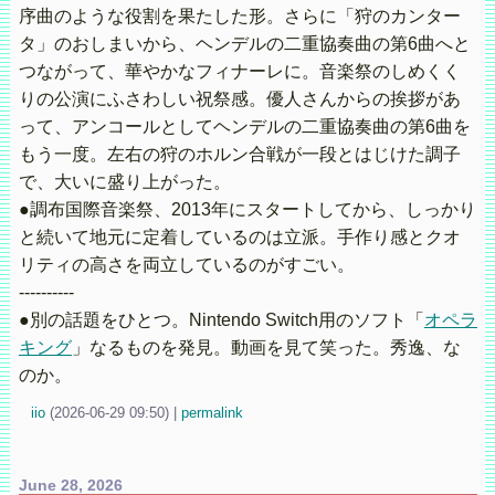
序曲のような役割を果たした形。さらに「狩のカンター
タ」のおしまいから、ヘンデルの二重協奏曲の第6曲へと
つながって、華やかなフィナーレに。音楽祭のしめくく
りの公演にふさわしい祝祭感。優人さんからの挨拶があ
って、アンコールとしてヘンデルの二重協奏曲の第6曲を
もう一度。左右の狩のホルン合戦が一段とはじけた調子
で、大いに盛り上がった。
●調布国際音楽祭、2013年にスタートしてから、しっかり
と続いて地元に定着しているのは立派。手作り感とクオ
リティの高さを両立しているのがすごい。
----------
●別の話題をひとつ。Nintendo Switch用のソフト「
オペラ
キング
」なるものを発見。動画を見て笑った。秀逸、な
のか。
iio
(
2026-06-29 09:50)
|
permalink
June 28, 2026