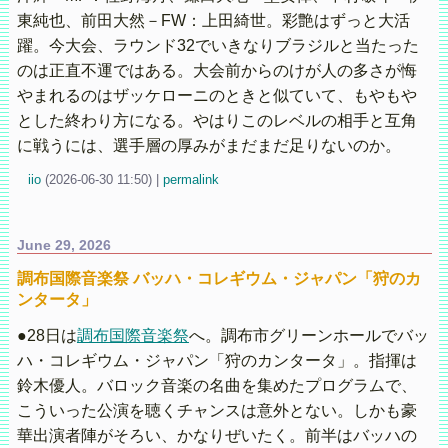
東純也、前田大然－FW：上田綺世。彩艶はずっと大活
躍。今大会、ラウンド32でいきなりブラジルと当たった
のは正直不運ではある。大会前からのけが人の多さが悔
やまれるのはザッケローニのときと似ていて、もやもや
とした終わり方になる。やはりこのレベルの相手と互角
に戦うには、選手層の厚みがまだまだ足りないのか。
iio
(
2026-06-30 11:50)
|
permalink
June 29, 2026
調布国際音楽祭 バッハ・コレギウム・ジャパン「狩のカ
ンタータ」
●28日は
調布国際音楽祭
へ。調布市グリーンホールでバッ
ハ・コレギウム・ジャパン「狩のカンタータ」。指揮は
鈴木優人。バロック音楽の名曲を集めたプログラムで、
こういった公演を聴くチャンスは意外とない。しかも豪
華出演者陣がそろい、かなりぜいたく。前半はバッハの