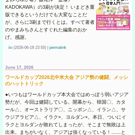
KADOKAWA）の3刷が決定！ いまどき重
版できるというだけでも大変なことだ
が、さらに3刷まで行くとは。すべて著者
のやまみちさんとすぐれた編集のおか
げ。感謝。
iio
(
2026-06-18 23:50)
|
permalink
June 17, 2026
ワールドカップ2026北中米大会 アジア勢の健闘、メッシ
のハットトリック
●いつもはワールドカップ本大会ではめっぽう弱いアジア
勢だが、今回は健闘している。開幕から、韓国〇、カタ
ール△、オーストラリア〇、ニッポン△、イラン△、サ
ウジアラビア△、イラク×、ヨルダン×。本日、ついにイ
ラクとヨルダンが敗れてしまったが、そこまで無敗は上
出来。まちがいなく、アジアは強くなっている！……と