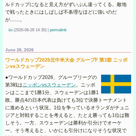
ルドカップになると見え方がずいぶん違ってくる。敵地
で戦ったときにはしばしば不条理なほどに強いのだ
が……。
iio
(
2026-06-28 14:30)
|
permalink
June 26, 2026
ワールドカップ2026北中米大会 グループF 第3節 ニッポ
ンvsスウェーデン
●ワールドカップ2026、グループリーグの
第3戦は
ニッポンvsスウェーデン
。ニッポ
ンはここまで1勝1分、スウェーデンは1勝1
敗。勝点4の日本代表は負けても3位で決勝トーナメント
に進めるという状況。1位を争っているオランダがチュニ
ジアと対戦することを考えると、たとえ勝っても1位は難
しそう。一方、スウェーデンは勝利か引分けでオーケ
ー。そう考えると、いかにも引分けになりそうな状況で