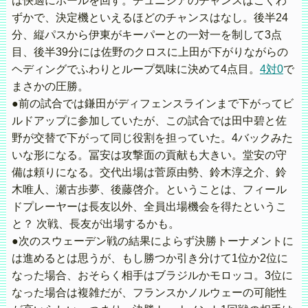
は快適にボールを回す。チュニジアのチャンスはごくわ
ずかで、決定機といえるほどのチャンスはなし。後半24
分、縦パスから伊東がキーパーとの一対一を制して3点
目、後半39分には佐野のクロスに上田が下がりながらの
ヘディングでふわりとループ気味に決めて4点目。
4対0
で
まさかの圧勝。
●前の試合では鎌田がディフェンスラインまで下がってビ
ルドアップに参加していたが、この試合では田中碧と佐
野が交替で下がって同じ役割を担っていた。4バックみた
いな形になる。冨安は攻撃面の貢献も大きい。堂安の守
備は頼りになる。交代出場は菅原由勢、鈴木淳之介、鈴
木唯人、瀬古歩夢、後藤啓介。ということは、フィール
ドプレーヤーは長友以外、全員出場機会を得たというこ
と？ 次戦、長友が出場するかも。
●次のスウェーデン戦の結果によらず決勝トーナメントに
は進めるとは思うが、もし勝つか引き分けて1位か2位に
なった場合、おそらく相手はブラジルかモロッコ。3位に
なった場合は複雑だが、フランスかノルウェーの可能性