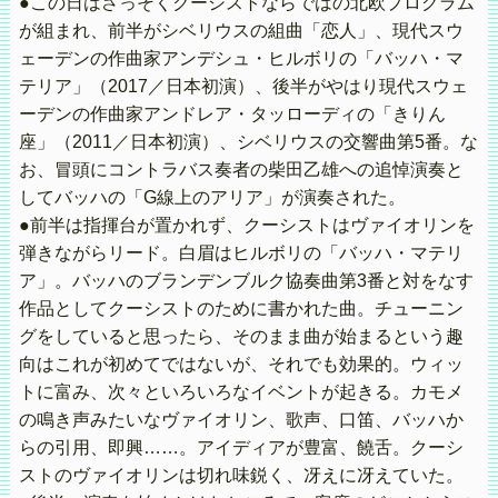
●この日はさっそくクーシストならではの北欧プログラム
が組まれ、前半がシベリウスの組曲「恋人」、現代スウ
ェーデンの作曲家アンデシュ・ヒルボリの「バッハ・マ
テリア」（2017／日本初演）、後半がやはり現代スウェ
ーデンの作曲家アンドレア・タッローディの「きりん
座」（2011／日本初演）、シベリウスの交響曲第5番。な
お、冒頭にコントラバス奏者の柴田乙雄への追悼演奏と
してバッハの「G線上のアリア」が演奏された。
●前半は指揮台が置かれず、クーシストはヴァイオリンを
弾きながらリード。白眉はヒルボリの「バッハ・マテリ
ア」。バッハのブランデンブルク協奏曲第3番と対をなす
作品としてクーシストのために書かれた曲。チューニン
グをしていると思ったら、そのまま曲が始まるという趣
向はこれが初めてではないが、それでも効果的。ウィッ
トに富み、次々といろいろなイベントが起きる。カモメ
の鳴き声みたいなヴァイオリン、歌声、口笛、バッハか
らの引用、即興……。アイディアが豊富、饒舌。クーシ
ストのヴァイオリンは切れ味鋭く、冴えに冴えていた。