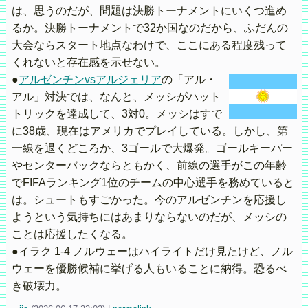
は、思うのだが、問題は決勝トーナメントにいくつ進め
るか。決勝トーナメントで32か国なのだから、ふだんの
大会ならスタート地点なわけで、ここにある程度残って
くれないと存在感を示せない。
●
アルゼンチンvsアルジェリア
の「アル・
アル」対決では、なんと、メッシがハット
トリックを達成して、3対0。メッシはすで
に38歳、現在はアメリカでプレイしている。しかし、第
一線を退くどころか、3ゴールで大爆発。ゴールキーパー
やセンターバックならともかく、前線の選手がこの年齢
でFIFAランキング1位のチームの中心選手を務めていると
は。シュートもすごかった。今のアルゼンチンを応援し
ようという気持ちにはあまりならないのだが、メッシの
ことは応援したくなる。
●イラク 1-4 ノルウェーはハイライトだけ見たけど、ノル
ウェーを優勝候補に挙げる人もいることに納得。恐るべ
き破壊力。