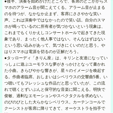
●後半、演奏を始めかけたところで、客席のどこかからス
マホのアラーム音が聞こえてくる。アラーム音が止まる
のを待つが、なかなか止まず、客席にささやかな笑い
声。これは演奏中ではなかったので笑い話。自分のスマ
ホが鳴っているのに所有者が気づかないという現象は、
これまでもくりかえしコンサートホールで起きてきた現
象であり、まったく他人事ではない。そんなはずはない
という思い込みがあって、気づきにくいのだと思う。や
はりスマホは電源を切るのが正解だろう。
●タッローディ「きりん座」は、キリンと友達になってい
っしょに遊ぶユーモラスな夢がきっかけとなって書かれ
た小曲。きらびやかな響きが、星々のイメージを喚起す
る。作曲者臨席。おしまいはシベリウスの交響曲5番。い
つ聴いてもフレッシュな作品だと思っていたが、この流
れで聴くとずいぶんと保守的な音楽に聞こえる。明快で
俊敏、過剰なエモーションやスペクタクルを求めない。
のびのびとした大らかなシベリウス。カーテンコールで
クーシストが客席に降りてきて、オーケストラを拍手で