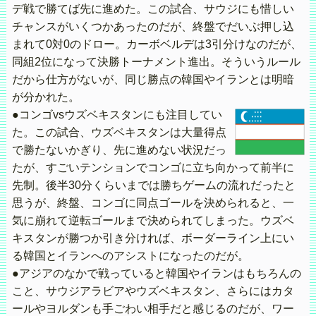
デ戦で勝てば先に進めた。この試合、サウジにも惜しい
チャンスがいくつかあったのだが、終盤でだいぶ押し込
まれて0対0のドロー。カーボベルデは3引分けなのだが、
同組2位になって決勝トーナメント進出。そういうルール
だから仕方がないが、同じ勝点の韓国やイランとは明暗
が分かれた。
●コンゴvsウズベキスタンにも注目してい
た。この試合、ウズベキスタンは大量得点
で勝たないかぎり、先に進めない状況だっ
たが、すごいテンションでコンゴに立ち向かって前半に
先制。後半30分くらいまでは勝ちゲームの流れだったと
思うが、終盤、コンゴに同点ゴールを決められると、一
気に崩れて逆転ゴールまで決められてしまった。ウズベ
キスタンが勝つか引き分ければ、ボーダーライン上にい
る韓国とイランへのアシストになったのだが。
●アジアのなかで戦っていると韓国やイランはもちろんの
こと、サウジアラビアやウズベキスタン、さらにはカタ
ールやヨルダンも手ごわい相手だと感じるのだが、ワー