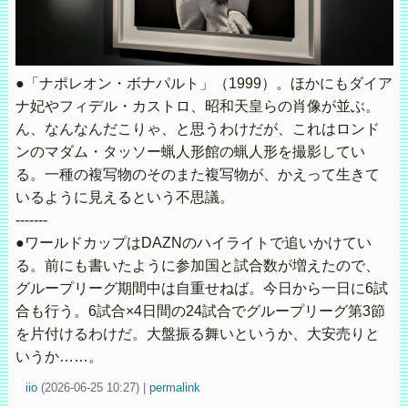
●「ナポレオン・ボナパルト」（1999）。ほかにもダイア
ナ妃やフィデル・カストロ、昭和天皇らの肖像が並ぶ。
ん、なんなんだこりゃ、と思うわけだが、これはロンド
ンのマダム・タッソー蝋人形館の蝋人形を撮影してい
る。一種の複写物のそのまた複写物が、かえって生きて
いるように見えるという不思議。
-------
●ワールドカップはDAZNのハイライトで追いかけてい
る。前にも書いたように参加国と試合数が増えたので、
グループリーグ期間中は自重せねば。今日から一日に6試
合も行う。6試合×4日間の24試合でグループリーグ第3節
を片付けるわけだ。大盤振る舞いというか、大安売りと
いうか……。
iio
(
2026-06-25 10:27)
|
permalink