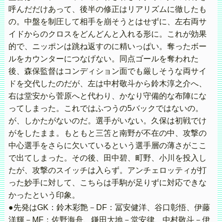
呼んだだけあって、後半の修正はリアリズムに徹したも
の。中盤を制圧して相手を崩そうとはせずに、左右両サ
イドからのクロスをどんどんと入れる形に。これが効果
的で、ニッポンは跳ね返すのに精いっぱい。奪ったボー
ルをカウンターにつなげない。同点ゴールを奪われた
後、森保監督はコンディション面でも厳しそうな両サイ
ドを交代したのだが、左は中村敬斗から鈴木淳之介へ、
右は堂安から菅原へと代わり、かなり守備的な布陣にな
ってしまった。これではふつうの5バックではないの。
が、しかたがないのだ。選手がいない。久保は初戦でけ
がをしたまま。もともと三笘と南野が不在の中、攻撃の
中心選手をさらに欠いているという選手層の薄さがここ
で出てしまった。その後、田中碧、町野、小川を投入し
たが、攻撃のスイッチは入らず。アンチェロッティが打
った妙手に対して、こちらは手駒が足りずに対応できな
かったという印象。
●先発はGK：鈴木彩艶－DF：冨安健洋、谷口彰悟、伊藤
洋輝－MF：佐野海舟、鎌田大地－堂安律、中村敬斗－伊