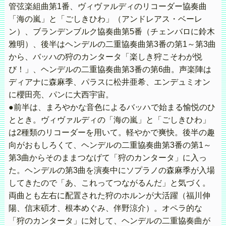
管弦楽組曲第1番、ヴィヴァルディのリコーダー協奏曲
「海の嵐」と「ごしきひわ」（アンドレアス・ベーレ
ン）、ブランデンブルク協奏曲第5番（チェンバロに鈴木
雅明）、後半はヘンデルの二重協奏曲第3番の第1～第3曲
から、バッハの狩のカンタータ「楽しき狩こそわが悦
び！」、ヘンデルの二重協奏曲第3番の第6曲。声楽陣は
ディアナに森麻季、パラスに松井亜希、エンデュミオン
に櫻田亮、パンに大西宇宙。
●前半は、まろやかな音色によるバッハで始まる愉悦のひ
ととき。ヴィヴァルディの「海の嵐」と「ごしきひわ」
は2種類のリコーダーを用いて。軽やかで爽快。後半の趣
向がおもしろくて、ヘンデルの二重協奏曲第3番の第1～
第3曲からそのままつなげて「狩のカンタータ」に入っ
た。ヘンデルの第3曲を演奏中にソプラノの森麻季が入場
してきたので「あ、これってつながるんだ」と気づく。
両曲とも左右に配置された狩のホルンが大活躍（福川伸
陽、信末碩才、根本めぐみ、伴野涼介）。オペラ的な
「狩のカンタータ」に対して、ヘンデルの二重協奏曲が