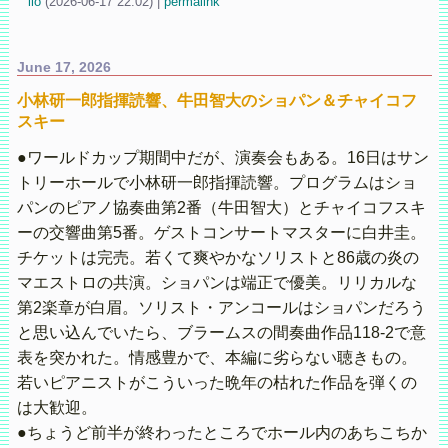
iio
(
2026-06-17 22:02)
|
permalink
June 17, 2026
小林研一郎指揮読響、牛田智大のショパン＆チャイコフ
スキー
●ワールドカップ期間中だが、演奏会もある。16日はサン
トリーホールで小林研一郎指揮読響。プログラムはショ
パンのピアノ協奏曲第2番（牛田智大）とチャイコフスキ
ーの交響曲第5番。ゲストコンサートマスターに白井圭。
チケットは完売。若くて爽やかなソリストと86歳の炎の
マエストロの共演。ショパンは端正で優美。リリカルな
第2楽章が白眉。ソリスト・アンコールはショパンだろう
と思い込んでいたら、ブラームスの間奏曲作品118-2で意
表を突かれた。情感豊かで、本編に劣らない聴きもの。
若いピアニストがこういった晩年の枯れた作品を弾くの
は大歓迎。
●ちょうど前半が終わったところでホール内のあちこちか