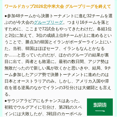
ワールドカップ2026北中米大会 グループリーグを終えて
●参加48チームから決勝トーナメントに進む32チームを選
ぶのが今大会の
グループリーグ
。つまり16チームを落と
すために、ここまで72試合もやってきたわけだ。各組1位
と2位に加えて、3位の成績上位8チームが上に進めるとい
うことで、勝点3の韓国とイランがボーダーライン上にい
た。当初、韓国はほぼセーフ、イランもなんとかなる
か……と思っていたのだが、ほかのグループの結果が裏
目に出て、両者とも敗退に。最初の数日間、アジア勢は
無敗だったので新しい風が吹くかと思いきや、結局、9チ
ーム参加したアジア勢で決勝トーナメントに進めたのは
日本とオーストラリアのみ。しかし、アメリカ入国や滞
在を巡る逆風のなかでイランの3引分けは大健闘とも言え
る。
●サウジアラビアにもチャンスはあった。
初戦でウルグアイに引分け、第2戦のスペ
インには大敗したが、3戦目のカーボベル