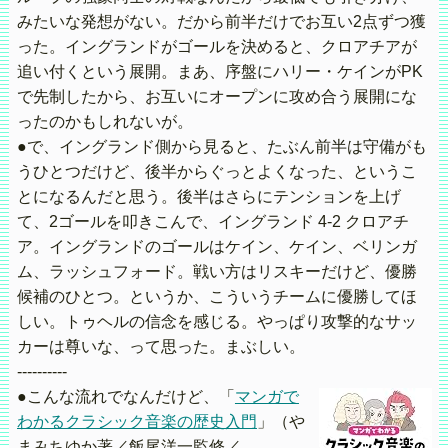
みたいな発想がない。だから前半だけでお互い2点ずつ獲
った。イングランドがゴールを決めると、クロアチアが
追い付くという展開。まあ、序盤にハリー・ケインがPK
で先制したから、お互いにオープンに攻め合う展開にな
ったのかもしれないが。
●で、イングランド側から見ると、たぶん前半は守備がも
うひとつだけど、後半からぐっとよくなった、というこ
とになるんだと思う。後半はさらにテンションを上げ
て、2ゴールを叩きこんで、イングランド 4-2 クロアチ
ア。イングランドのゴールはケイン、ケイン、ベリンガ
ム、ラッシュフォード。戦い方はリスキーだけど、優勝
候補のひとつ。というか、こういうチームに優勝してほ
しい。トゥヘルの信念を感じる。やっぱり攻撃的なサッ
カーは尊いな、って思った。まぶしい。
----------
●こんな流れでなんだけど、「
マンガで
わかるクラシック音楽の歴史入門
」（や
まみちゆか著／飯尾洋一監修／