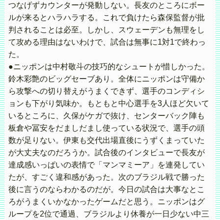
つなげずカウンターが発動しない。長友のところにボー
ルが来るとハラハラする。これで負けたら森保監督が批
判されることは必至。しかし、スウェーデンも無理をし
て攻める理由はないわけで、試合は無事に1対1で終わっ
た。
●ニッポンは中村敬斗の技巧的なシュートが惜しかった。
鈴木彩艶のビッグセーブあり。全体にニッポンは守備か
ら攻撃への切り替えがうまくできず、選手のコンディシ
ョンも下がり気味か。もともと中心選手を3人ほど欠いて
いるところに、久保がケガで抜け、センターバック陣も
板倉や冨安をだましだまし使っている状況で、選手の頭
数が足りない。伊東も交代出場直後にうずくまっていた
が大丈夫なのだろうか。試合後のインタビューで長友が
達成感いっぱいの表情で「マンマミーア」を連発してい
たが、すごく違和感があった。次のブラジル戦で勝った
後に言うのならわかるのだが。今日の試合は大事なとこ
ろがうまくいかなかったゲームだと思う。ニッポンはグ
ループを2位で通過、ブラジルより休養が一日少ない中三