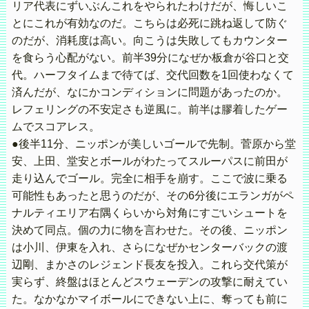
リア代表にずいぶんこれをやられたわけだが、悔しいこ
とにこれが有効なのだ。こちらは必死に跳ね返して防ぐ
のだが、消耗度は高い。向こうは失敗してもカウンター
を食らう心配がない。前半39分になぜか板倉が谷口と交
代。ハーフタイムまで待てば、交代回数を1回使わなくて
済んだが、なにかコンディションに問題があったのか。
レフェリングの不安定さも逆風に。前半は膠着したゲー
ムでスコアレス。
●後半11分、ニッポンが美しいゴールで先制。菅原から堂
安、上田、堂安とボールがわたってスルーパスに前田が
走り込んでゴール。完全に相手を崩す。ここで波に乗る
可能性もあったと思うのだが、その6分後にエランガがペ
ナルティエリア右隅くらいから対角にすごいシュートを
決めて同点。個の力に物を言わせた。その後、ニッポン
は小川、伊東を入れ、さらになぜかセンターバックの渡
辺剛、まかさのレジェンド長友を投入。これら交代策が
実らず、終盤はほとんどスウェーデンの攻撃に耐えてい
た。なかなかマイボールにできない上に、奪っても前に