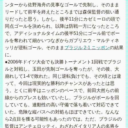
ンターから佐野海舟の見事なゴールで先制し、そのまま
リードして前半を終えたところまでは森保監督の狙い通
りだったと思う。しかし、後半11分にカゼミーロの頭で
同点ゴールを決められ、以降は防戦一方になったところ
で、アディショナルタイムの後半51分にゴール前でボー
ルを奪われて細かいつなぎからガブリエウ・マルティネ
ッリが逆転ゴール。そのまま
ブラジル 2-1 ニッポン
の結果
に。
●2006年ドイツ大会でも決勝トーナメント1回戦でブラジ
ルと対戦し、玉田が先制ゴールを奪ったが、その後、大
崩れして1-4で敗れた。同じ逆転負けでも、その頃とは違
って、今回は現実的な勝利のチャンスがあったとは思
う。とくに前半はニッポンのペースで、前田大然らの前
線からのプレスも効いていたし、ブラジルがボールを回
していても、連動性の高い守備で落ち着いて対応できて
いた。危険な縦パスへの対処もほぼできていた。なんな
ら2点目を獲る可能性もあったのでは。ただ、ブラジルの
監督はアンチェロッティ。わざわざイタリア人の名将を