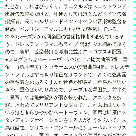
だとか。これはびっくり。ラニクルズはスコットランド
出身の指揮者だけど、印象としてはほとんどドイツの名
指揮者。長くベルリン・ドイツ・オペラの音楽総監督を
務め、ベルリン・フィルにもたびたび客演している。
25/26シーズンから同楽団の首席指揮者を務めているそ
う。ドレスデン・フィルもライブではたぶん初めて聴く
ので、新鮮。弦楽器は音域順に並ぶストコフスキ配置。
●プログラムはベートーヴェンのピアノ協奏曲第5番「皇
帝」（亀井聖矢）とブラームスの交響曲第4番。ドレスデ
ン・フィルはすっきり端正なサウンドで、とくに弦楽器
の落ち着きのあるくすんだ音色が印象的。重厚かと思い
きや、重心はかなり高めで、ノーブルな雰囲気。前半の
「皇帝」では亀井聖矢が磨き抜かれたテクニックを披
露。きわめてブリリアントなソロで、これ以上はないと
いうほどきらびやかなベートーヴェン。客席は即座にス
タンディングオベーションをする人がたくさんいて、人
気は健在。ソリスト・アンコールにシューベルト～リス
トの「ます」。華麗。オーケストラの楽員たちがざわめ