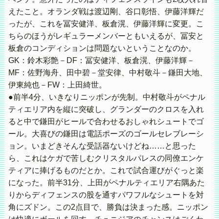
えたこと。オランダ戦は渡辺剛、谷口彰悟、伊藤洋輝だ
ったが、これを冨安健洋、板倉滉、伊藤洋輝に変更。こ
ちらのほうがレギュラーメンバーともいえるが、冨安と
板倉のコンディションは問題ないということなのか。
GK：鈴木彩艶－DF：冨安健洋、板倉滉、伊藤洋輝－
MF：佐野海舟、田中碧－堂安律、中村敬斗－鎌田大地、
伊東純也－FW：上田綺世。
●前半4分、いきなりニッポンが先制。中村敬斗がペナル
ティエリア内を縦に突破し、グランダーのクロスを入れ
ると中で鎌田がヒールで合わせるおしゃれシュートでゴ
ール。大喜びの鎌田は電話ポーズのゴールセレブレーシ
ョン。いまどきそんな受話器ないけどね……と思った
ら、これはケガで苦しむクリスタルパレスの同僚エンケ
ティアに捧げるものだとか。これで試合運びがぐっと楽
になった。前半31分、上田がペナルティエリア右隅あた
りからディフェンスの股を通すパワフルなシュートを対
角にズドン。この2点目で、勝負は決まった感。ニッポン