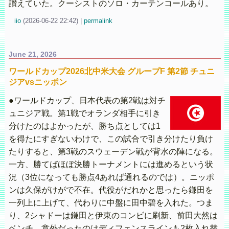
讃えていた。クーシストのソロ・カーテンコールあり。
iio
(
2026-06-22 22:42)
|
permalink
June 21, 2026
ワールドカップ2026北中米大会 グループF 第2節 チュニ
ジアvsニッポン
●ワールドカップ、日本代表の第2戦は対チ
ュニジア戦。第1戦でオランダ相手に引き
分けたのはよかったが、勝ち点としては1
を得たにすぎないわけで、この試合で引き分けたり負け
たりすると、第3戦のスウェーデン戦が背水の陣になる。
一方、勝てばほぼ決勝トーナメントには進めるという状
況（3位になっても勝点4あれば通れるのでは）。ニッポ
ンは久保がけがで不在。代役がだれかと思ったら鎌田を
一列上に上げて、代わりに中盤に田中碧を入れた。つま
り、2シャドーは鎌田と伊東のコンビに刷新、前田大然は
ベンチ。意外だったのはディフェンスラインも2枚入れ替