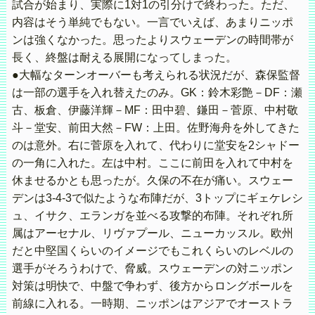
試合が始まり、実際に1対1の引分けで終わった。ただ、
内容はそう単純でもない。一言でいえば、あまりニッポ
ンは強くなかった。思ったよりスウェーデンの時間帯が
長く、終盤は耐える展開になってしまった。
●大幅なターンオーバーも考えられる状況だが、森保監督
は一部の選手を入れ替えたのみ。GK：鈴木彩艶－DF：瀬
古、板倉、伊藤洋輝－MF：田中碧、鎌田－菅原、中村敬
斗－堂安、前田大然－FW：上田。佐野海舟を外してきた
のは意外。右に菅原を入れて、代わりに堂安を2シャドー
の一角に入れた。左は中村。ここに前田を入れて中村を
休ませるかとも思ったが。久保の不在が痛い。スウェー
デンは3-4-3で似たような布陣だが、3トップにギェケレシ
ュ、イサク、エランガを並べる攻撃的布陣。それぞれ所
属はアーセナル、リヴァプール、ニューカッスル。欧州
だと中堅国くらいのイメージでもこれくらいのレベルの
選手がそろうわけで、脅威。スウェーデンの対ニッポン
対策は明快で、中盤で争わず、後方からロングボールを
前線に入れる。一時期、ニッポンはアジアでオーストラ