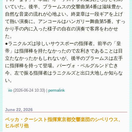
いていた。後半、ブラームスの交響曲第4番は滋味豊か。
自然な音楽の流れが心地よい。終楽章は一段ギアを上げ
て熱い演奏に。アンコールはハンガリー舞曲第5番。すっ
かり手の内に入った様子の自在の演奏で客席をわかせ
た。
●ラニクルズは珍しいサウスポーの指揮者。前半の「皇
帝」は指揮棒を持たなかったので左利きであることは目
立たなかったかもしれないが、後半のブラームスは左手
に指揮棒を持って登場。パーヴォ・ベルグルンド亡き
今、左で振る指揮者はラニクルズと出口大地しか知らな
い。
iio
(
2026-06-24 10:33)
|
permalink
June 22, 2026
ペッカ・クーシスト指揮東京都交響楽団のシベリウス、
ヒルボリ他